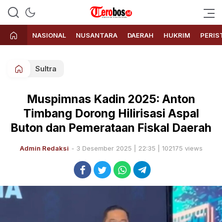
Terobos.id – Kabar terkini dari
Media siber yang menyajikan
Indonesia
berita terbaru dan kabar terkini
NASIONAL
NUSANTARA
DAERAH
HUKRIM
PERIS
dari Indonesia untuk dunia
Sultra
Muspimnas Kadin 2025: Anton
Timbang Dorong Hilirisasi Aspal
Buton dan Pemerataan Fiskal Daerah
Admin Redaksi
- 3 Desember 2025 | 22:35 | 102175 views