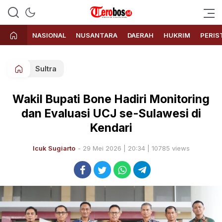
Terobos.id – Kabar terkini dari
Media siber yang menyajikan
Indonesia
berita terbaru dan kabar terkini
NASIONAL
NUSANTARA
DAERAH
HUKRIM
PERIS
dari Indonesia untuk dunia
Sultra
Wakil Bupati Bone Hadiri Monitoring
dan Evaluasi UCJ se-Sulawesi di
Kendari
Icuk Sugiarto
- 29 Mei 2026 | 20:34 | 10785 views