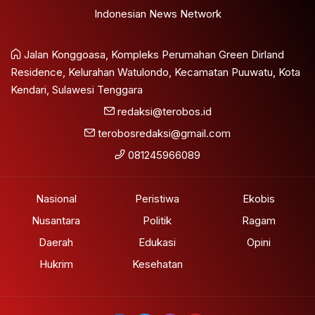
Indonesian News Network
Jalan Konggoasa, Kompleks Perumahan Green Dirland
Residence, Kelurahan Watulondo, Kecamatan Puuwatu, Kota
Kendari, Sulawesi Tenggara
redaksi@terobos.id
terobosredaksi@gmail.com
081245966089
Nasional
Peristiwa
Ekobis
Nusantara
Politik
Ragam
Daerah
Edukasi
Opini
Hukrim
Kesehatan