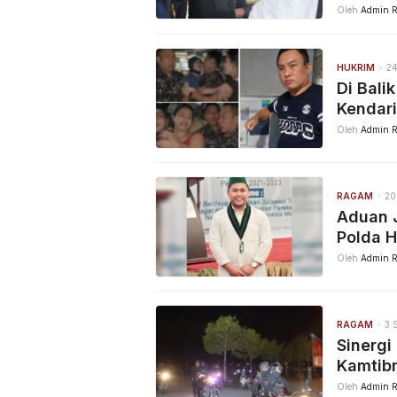
Oleh
Admin R
HUKRIM
24
Di Bali
Kendari,
Oleh
Admin R
RAGAM
20
Aduan J
Polda H
Oleh
Admin R
RAGAM
3 
Sinergi
Kamtib
Oleh
Admin R