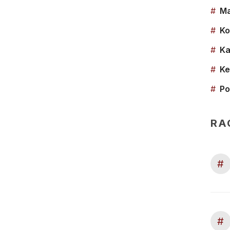
#
Ma
#
Ko
#
Ka
#
Ke
#
Po
RA
#
#