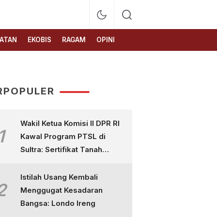
ATAN
EKOBIS
RAGAM
OPINI
RPOPULER
Wakil Ketua Komisi II DPR RI
1
Kawal Program PTSL di
Sultra: Sertifikat Tanah
Bukan Sekadar Selembar
Kertas
Istilah Usang Kembali
2
Menggugat Kesadaran
Bangsa: Londo Ireng