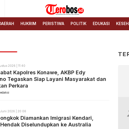
6
Terobos.id – Kabar terkini
Media siber yang
dari Indonesia
menyajikan berita terbaru
DAERAH
HUKRIM
PERISTIWA
POLITIK
EDUKASI
KESEH
dan kabar terkini dari
Indonesia untuk dunia
TE
ustus 2026 | 11:40
Jabat Kapolres Konawe, AKBP Edy
no Tegaskan Siap Layani Masyarakat dan
kan Perkara
edaksi
 Juni 2026 | 20:06
ongkok Diamankan Imigrasi Kendari,
Hendak Diselundupkan ke Australia