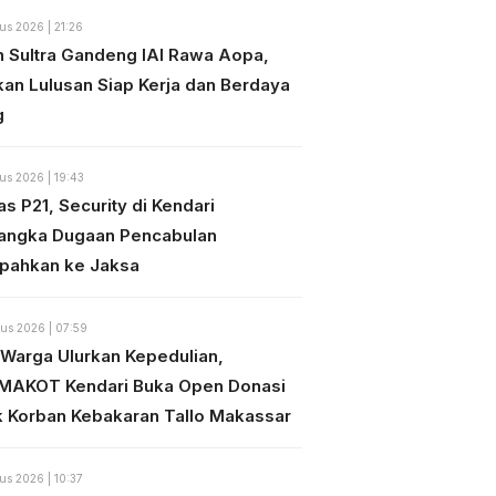
us 2026 | 21:26
n Sultra Gandeng IAI Rawa Aopa,
kan Lulusan Siap Kerja dan Berdaya
g
us 2026 | 19:43
s P21, Security di Kendari
angka Dugaan Pencabulan
mpahkan ke Jaksa
us 2026 | 07:59
 Warga Ulurkan Kepedulian,
MAKOT Kendari Buka Open Donasi
k Korban Kebakaran Tallo Makassar
us 2026 | 10:37