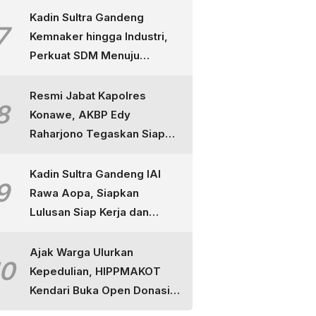
Kadin Sultra Gandeng
7
Kemnaker hingga Industri,
Perkuat SDM Menuju
Indonesia Emas
Resmi Jabat Kapolres
8
Konawe, AKBP Edy
Raharjono Tegaskan Siap
Layani Masyarakat dan
Tuntaskan Perkara
Kadin Sultra Gandeng IAI
9
Rawa Aopa, Siapkan
Lulusan Siap Kerja dan
Berdaya Saing
Ajak Warga Ulurkan
10
Kepedulian, HIPPMAKOT
Kendari Buka Open Donasi
untuk Korban Kebakaran