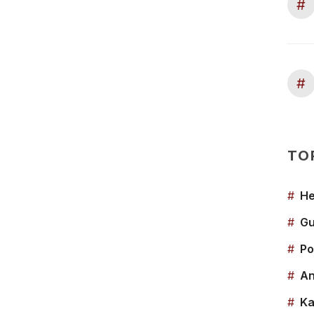
#
#
TO
#
He
#
Gu
#
Po
#
An
#
Ka