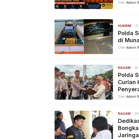
Oleh
Admin R
HUKRIM
11
Polda S
di Muna
Oleh
Admin R
RAGAM
10
Polda S
Curian 
Penyer
Oleh
Admin R
RAGAM
28
Dedikas
Bongka
Jaring