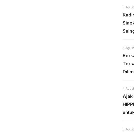
5 Agust
Kadi
Siap
Sain
5 Agust
Berka
Ters
Dili
4 Agust
Ajak
HIPP
untu
3 Agust