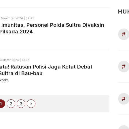
HU
 November 2024 | 04:45
 Imunitas, Personel Polda Sultra Divaksin
Pilkada 2024
#
 Oktober 2024 | 19:52
#
atu! Ratusan Polisi Jaga Ketat Debat
ultra di Bau-bau
edaksi
#
1
2
3