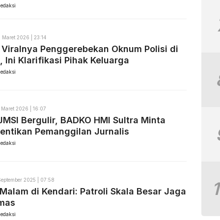
edaksi
 Maret 2026 | 23:14
k Viralnya Penggerebekan Oknum Polisi di
 Ini Klarifikasi Pihak Keluarga
edaksi
 Maret 2026 | 16:07
MSI Bergulir, BADKO HMI Sultra Minta
entikan Pemanggilan Jurnalis
edaksi
September 2025 | 07:58
 Malam di Kendari: Patroli Skala Besar Jaga
mas
edaksi