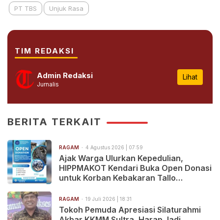
PT TBS
Unjuk Rasa
TIM REDAKSI
Admin Redaksi
Lihat
Jurnalis
BERITA TERKAIT
RAGAM
4 Agustus 2026 | 07:59
Ajak Warga Ulurkan Kepedulian,
HIPPMAKOT Kendari Buka Open Donasi
untuk Korban Kebakaran Tallo
Makassar
RAGAM
19 Juli 2026 | 18:31
Tokoh Pemuda Apresiasi Silaturahmi
Akbar KKMM Sultra, Harap Jadi