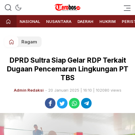
Terobos.id – Kabar terkini dari
Media siber yang menyajikan
Indonesia
berita terbaru dan kabar terkini
NASIONAL
NUSANTARA
DAERAH
HUKRIM
PERIS
dari Indonesia untuk dunia
Ragam
DPRD Sultra Siap Gelar RDP Terkait
Dugaan Pencemaran Lingkungan PT
TBS
Admin Redaksi
- 20 Januari 2025 | 16:10 | 102080 views