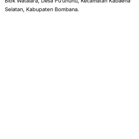
Blok Watalara, Desa Pu’ununu, Kecamatan Kabaena
Selatan, Kabupaten Bombana.