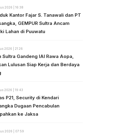
us 2026 | 16:38
duk Kantor Fajar S. Tanawali dan PT
sangka, GEMPUR Sultra Ancam
ki Lahan di Puuwatu
us 2026 | 21:26
n Sultra Gandeng IAI Rawa Aopa,
kan Lulusan Siap Kerja dan Berdaya
g
us 2026 | 19:43
s P21, Security di Kendari
angka Dugaan Pencabulan
mpahkan ke Jaksa
us 2026 | 07:59