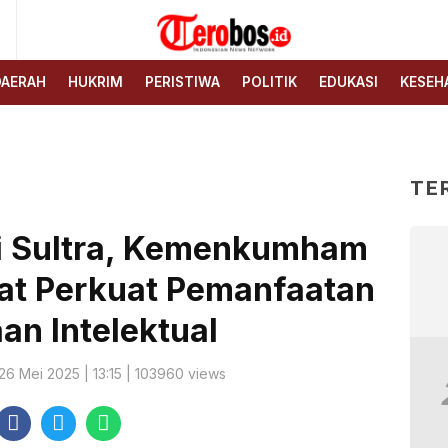
6
Terobos.id – Kabar terkini
Media siber yang
dari Indonesia
menyajikan berita terbaru
DAERAH
HUKRIM
PERISTIWA
POLITIK
EDUKASI
KESEH
dan kabar terkini dari
Indonesia untuk dunia
TE
 Sultra, Kemenkumham
at Perkuat Pemanfaatan
an Intelektual
 26 Mei 2025 | 13:15 | 103960 views