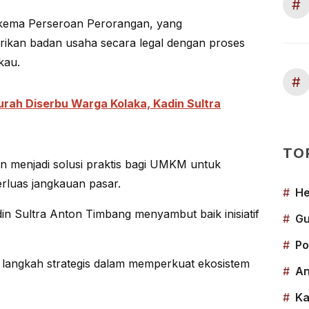
#
skema Perseroan Perorangan, yang
ikan badan usaha secara legal dengan proses
kau.
#
rah Diserbu Warga Kolaka, Kadin Sultra
TO
an menjadi solusi praktis bagi UMKM untuk
luas jangkauan pasar.
#
He
in Sultra Anton Timbang menyambut baik inisiatif
#
Gu
#
Po
ai langkah strategis dalam memperkuat ekosistem
#
An
#
Ka