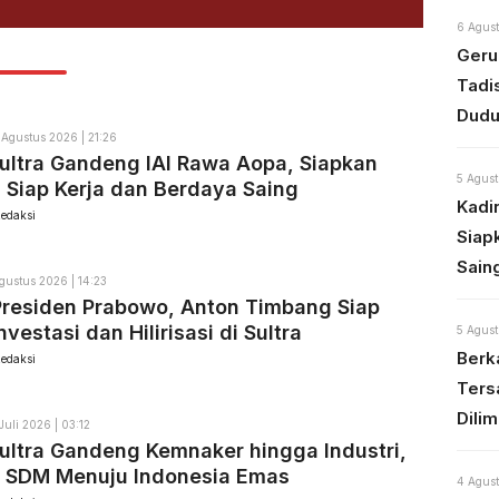
6 Agust
Geru
Tadi
Dudu
 Agustus 2026 | 21:26
ultra Gandeng IAI Rawa Aopa, Siapkan
5 Agust
 Siap Kerja dan Berdaya Saing
Kadi
edaksi
Siap
Sain
gustus 2026 | 14:23
Presiden Prabowo, Anton Timbang Siap
vestasi dan Hilirisasi di Sultra
5 Agust
Berka
edaksi
Ters
Dili
Juli 2026 | 03:12
ultra Gandeng Kemnaker hingga Industri,
t SDM Menuju Indonesia Emas
4 Agust