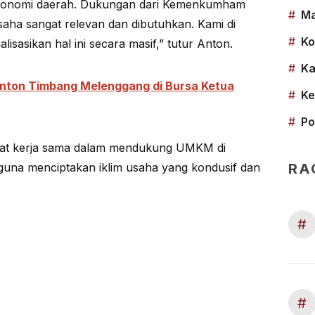
konomi daerah. Dukungan dari Kemenkumham
#
Ma
saha sangat relevan dan dibutuhkan. Kami di
#
Ko
lisasikan hal ini secara masif,” tutur Anton.
#
Ka
Anton Timbang Melenggang di Bursa Ketua
#
Ke
#
Po
at kerja sama dalam mendukung UMKM di
RA
 guna menciptakan iklim usaha yang kondusif dan
#
#