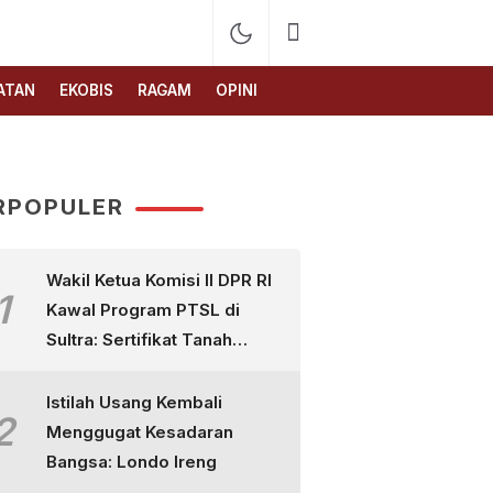
ATAN
EKOBIS
RAGAM
OPINI
RPOPULER
Wakil Ketua Komisi II DPR RI
1
Kawal Program PTSL di
Sultra: Sertifikat Tanah
Bukan Sekadar Selembar
Kertas
Istilah Usang Kembali
2
Menggugat Kesadaran
Bangsa: Londo Ireng