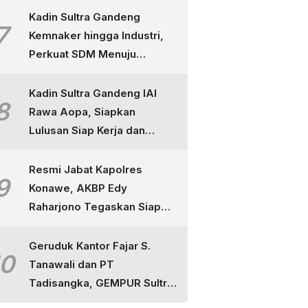
Kadin Sultra Gandeng
7
Kemnaker hingga Industri,
Perkuat SDM Menuju
Indonesia Emas
Kadin Sultra Gandeng IAI
8
Rawa Aopa, Siapkan
Lulusan Siap Kerja dan
Berdaya Saing
Resmi Jabat Kapolres
9
Konawe, AKBP Edy
Raharjono Tegaskan Siap
Layani Masyarakat dan
Tuntaskan Perkara
Geruduk Kantor Fajar S.
10
Tanawali dan PT
Tadisangka, GEMPUR Sultra
Ancam Duduki Lahan di