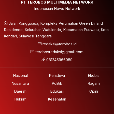
PT TEROBOS MULTIMEDIA NETWORK
Indonesian News Network
Jalan Konggoasa, Kompleks Perumahan Green Dirland
Residence, Kelurahan Watulondo, Kecamatan Puuwatu, Kota
Kendari, Sulawesi Tenggara
redaksi@terobos.id
terobosredaksi@gmail.com
081245966089
Nasional
Peristiwa
Ekobis
Nusantara
Politik
Ragam
Daerah
Edukasi
Opini
Hukrim
Kesehatan