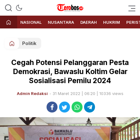
Terobos.id – Kabar terkini dari
Media siber yang menyajikan
Indonesia
berita terbaru dan kabar terkini
NASIONAL
NUSANTARA
DAERAH
HUKRIM
PERIS
dari Indonesia untuk dunia
Politik
Cegah Potensi Pelanggaran Pesta
Demokrasi, Bawaslu Koltim Gelar
Sosialisasi Pemilu 2024
Admin Redaksi
- 31 Maret 2022 | 06:20 | 10336 views