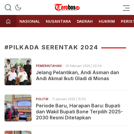
Terobos.id – Kabar terkini dari
Media siber yang menyajikan
Indonesia
berita terbaru dan kabar terkini
NASIONAL
NUSANTARA
DAERAH
HUKRIM
PERIS
dari Indonesia untuk dunia
#PILKADA SERENTAK 2024
PEMERINTAHAN
18 Februari 2025 | 20:59
Jelang Pelantikan, Andi Asman dan
Andi Akmal Ikuti Gladi di Monas
POLITIK
11 Januari 2025 | 15:50
Periode Baru, Harapan Baru: Bupati
dan Wakil Bupati Bone Terpilih 2025-
2030 Resmi Ditetapkan