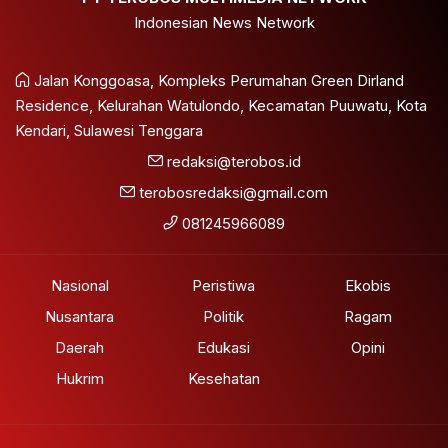
Indonesian News Network
Jalan Konggoasa, Kompleks Perumahan Green Dirland
Residence, Kelurahan Watulondo, Kecamatan Puuwatu, Kota
Kendari, Sulawesi Tenggara
redaksi@terobos.id
terobosredaksi@gmail.com
081245966089
Nasional
Peristiwa
Ekobis
Nusantara
Politik
Ragam
Daerah
Edukasi
Opini
Hukrim
Kesehatan