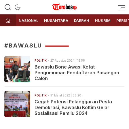
Terobos.id – Kabar terkini dari
Media siber yang menyajikan
Indonesia
berita terbaru dan kabar terkini
NASIONAL
NUSANTARA
DAERAH
HUKRIM
PERIS
dari Indonesia untuk dunia
#BAWASLU
POLITIK
27 Agustus 2024 | 18:58
Bawaslu Bone Awasi Ketat
Pengumuman Pendaftaran Pasangan
Calon
POLITIK
31 Maret 2022 | 06:20
Cegah Potensi Pelanggaran Pesta
Demokrasi, Bawaslu Koltim Gelar
Sosialisasi Pemilu 2024