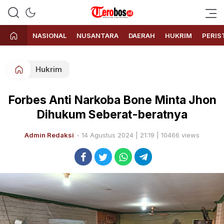
Terobos.id – Kabar terkini dari
Media siber yang menyajikan
Indonesia
berita terbaru dan kabar terkini
NASIONAL
NUSANTARA
DAERAH
HUKRIM
PERIS
dari Indonesia untuk dunia
Hukrim
Forbes Anti Narkoba Bone Minta Jhon
Dihukum Seberat-beratnya
Admin Redaksi
- 14 Agustus 2024 | 21:19 | 10466 views