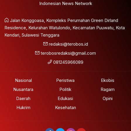
Indonesian News Network
Jalan Konggoasa, Kompleks Perumahan Green Dirland
Residence, Kelurahan Watulondo, Kecamatan Puuwatu, Kota
Kendari, Sulawesi Tenggara
redaksi@terobos.id
terobosredaksi@gmail.com
081245966089
Nasional
Peristiwa
Ekobis
Nusantara
Politik
Ragam
Daerah
Edukasi
Opini
Hukrim
Kesehatan