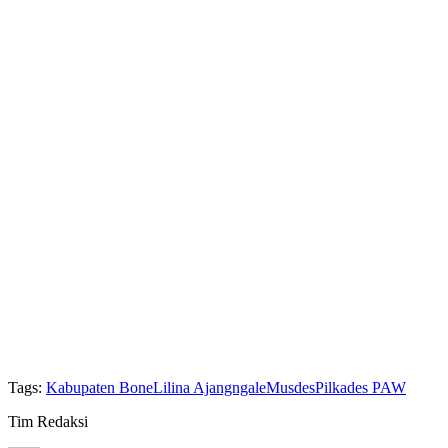
Tags:
Kabupaten Bone
Lilina Ajangngale
Musdes
Pilkades PAW
Tim Redaksi