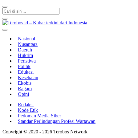
Terobos.id – Kabar terkini dari Indonesia
Media siber yang menyajikan berita terbaru dan kabar terkini dari
Indonesia untuk dunia
Nasional
Nusantara
Daerah
Hukrim
Peristiwa
Politik
Edukasi
Kesehatan
Ekobis
Ragam
Opini
Redaksi
Kode Etik
Pedoman Media Siber
Standar Perlindungan Profesi Wartawan
Copyright © 2020 - 2026 Terobos Network