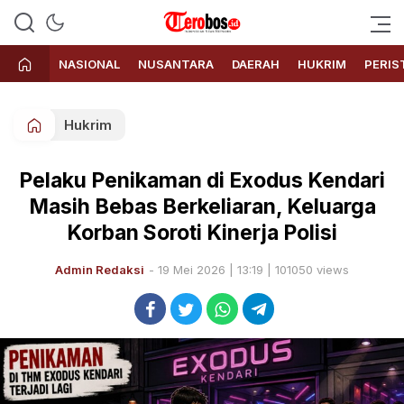
Terobos.id – Kabar terkini dari
Media siber yang menyajikan
Indonesia
berita terbaru dan kabar terkini
NASIONAL
NUSANTARA
DAERAH
HUKRIM
PERIS
dari Indonesia untuk dunia
Hukrim
Pelaku Penikaman di Exodus Kendari
Masih Bebas Berkeliaran, Keluarga
Korban Soroti Kinerja Polisi
Admin Redaksi
- 19 Mei 2026 | 13:19 | 101050 views