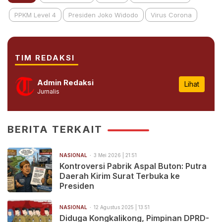
PPKM Level 4
Presiden Joko Widodo
Virus Corona
TIM REDAKSI
Admin Redaksi
Lihat
Jurnalis
BERITA TERKAIT
NASIONAL
3 Mei 2026 | 21:51
Kontroversi Pabrik Aspal Buton: Putra
Daerah Kirim Surat Terbuka ke
Presiden
NASIONAL
12 Agustus 2025 | 13:51
Diduga Kongkalikong, Pimpinan DPRD-