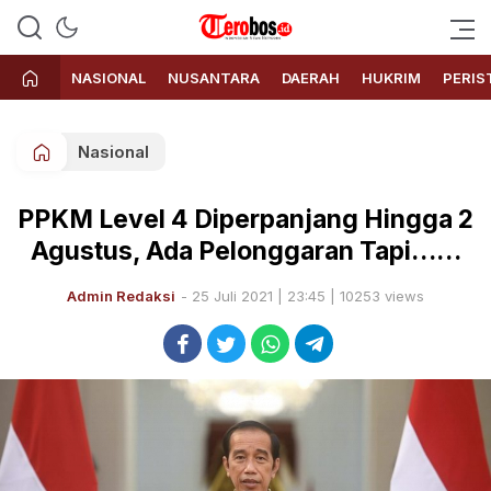
Terobos.id – Kabar terkini dari
Media siber yang menyajikan
Indonesia
berita terbaru dan kabar terkini
NASIONAL
NUSANTARA
DAERAH
HUKRIM
PERIS
dari Indonesia untuk dunia
Nasional
PPKM Level 4 Diperpanjang Hingga 2
Agustus, Ada Pelonggaran Tapi……
Admin Redaksi
- 25 Juli 2021 | 23:45 | 10253 views