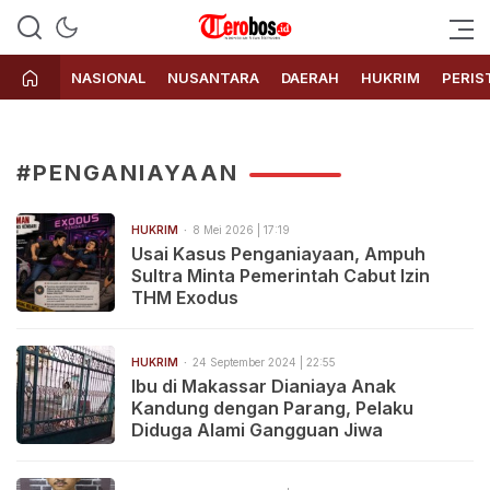
Terobos.id – Kabar terkini dari
Media siber yang menyajikan
Indonesia
berita terbaru dan kabar terkini
NASIONAL
NUSANTARA
DAERAH
HUKRIM
PERIS
dari Indonesia untuk dunia
#PENGANIAYAAN
HUKRIM
8 Mei 2026 | 17:19
Usai Kasus Penganiayaan, Ampuh
Sultra Minta Pemerintah Cabut Izin
THM Exodus
HUKRIM
24 September 2024 | 22:55
Ibu di Makassar Dianiaya Anak
Kandung dengan Parang, Pelaku
Diduga Alami Gangguan Jiwa