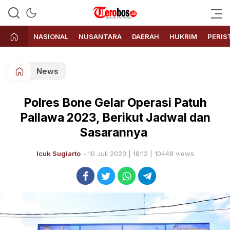
Terobos.id – Kabar terkini dari
Media siber yang menyajikan
Indonesia
berita terbaru dan kabar terkini
NASIONAL
NUSANTARA
DAERAH
HUKRIM
PERIS
dari Indonesia untuk dunia
News
Polres Bone Gelar Operasi Patuh
Pallawa 2023, Berikut Jadwal dan
Sasarannya
Icuk Sugiarto
- 10 Juli 2023 | 18:12 | 10448 views