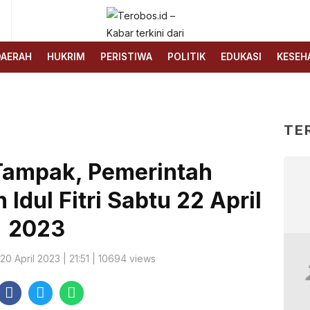
6
Terobos.id – Kabar terkini
Media siber yang
dari Indonesia
menyajikan berita terbaru
DAERAH
HUKRIM
PERISTIWA
POLITIK
EDUKASI
KESEH
dan kabar terkini dari
Indonesia untuk dunia
TE
 Tampak, Pemerintah
Idul Fitri Sabtu 22 April
2023
 20 April 2023 | 21:51 | 10694 views