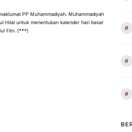
am maklumat PP Muhammadiyah. Muhammadiyah
 Hilal untuk menentukan kalender hari besar
#
 Fitri. (***)
#
#
BE