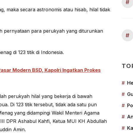
#
g, maka secara astronomis atau hisab, hilal tidak
oleh pernyataan para perukyah yang diturunkan
#
ag di 123 titik di Indonesia.
TO
asar Modern BSD, Kapolri Ingatkan Prokes
#
He
#
Gu
lah perukyah hilal yang bekerja di bawah
. Di 123 titik tersebut, tidak ada satu pun
#
Po
r Menag yang didampingi Wakil Menteri Agama
#
An
 VIII DPR Ashabul Kahfi, Ketua MUI KH Abdullah
#
Ka
ruddin Amin.