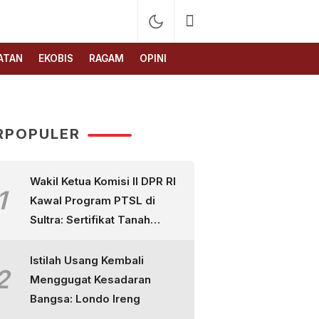
ATAN
EKOBIS
RAGAM
OPINI
RPOPULER
Wakil Ketua Komisi II DPR RI
1
Kawal Program PTSL di
Sultra: Sertifikat Tanah
Bukan Sekadar Selembar
Kertas
Istilah Usang Kembali
2
Menggugat Kesadaran
Bangsa: Londo Ireng