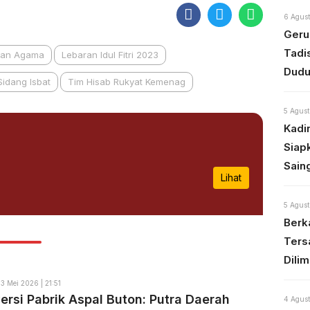
6 Agust
Geru
Tadi
ian Agama
Lebaran Idul Fitri 2023
Dudu
Sidang Isbat
Tim Hisab Rukyat Kemenag
5 Agust
Kadi
Siap
Sain
Lihat
5 Agust
Berka
Ters
Dili
3 Mei 2026 | 21:51
ersi Pabrik Aspal Buton: Putra Daerah
4 Agust