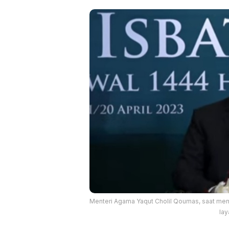
Menteri Agama Yaqut Cholil Qoumas, saat men
la