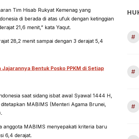
aparan Tim Hisab Rukyat Kemenag yang
HU
ndonesia di berada di atas ufuk dengan ketinggian
erajat 21,6 menit,” kata Yaqut.
#
ajat 28,2 menit sampai dengan 3 derajat 5,4
an Jajarannya Bentuk Posko PPKM di Setiap
#
i Indonesia saat sidang isbat awal Syawal 1444 H,
g ditetapkan MABIMS (Menteri Agama Brunei,
#
.
a anggota MABIMS menyepakati kriteria baru
si 6,4 derajat.