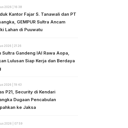
us 2026 | 16:38
duk Kantor Fajar S. Tanawali dan PT
sangka, GEMPUR Sultra Ancam
ki Lahan di Puuwatu
us 2026 | 21:26
n Sultra Gandeng IAI Rawa Aopa,
kan Lulusan Siap Kerja dan Berdaya
g
us 2026 | 19:43
s P21, Security di Kendari
angka Dugaan Pencabulan
mpahkan ke Jaksa
us 2026 | 07:59