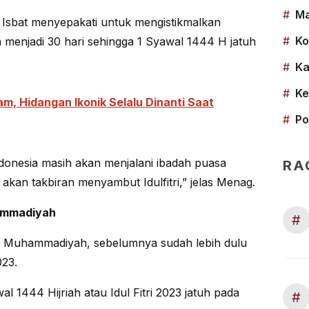
#
Ma
 Isbat menyepakati untuk mengistikmalkan
#
Ko
enjadi 30 hari sehingga 1 Syawal 1444 H jatuh
#
Ka
#
Ke
m, Hidangan Ikonik Selalu Dinanti Saat
#
Po
ndonesia masih akan menjalani ibadah puasa
RA
kan takbiran menyambut Idulfitri,” jelas Menag.
hammadiyah
#
P) Muhammadiyah, sebelumnya sudah lebih dulu
023.
1444 Hijriah atau Idul Fitri 2023 jatuh pada
#