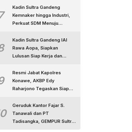
Kadin Sultra Gandeng
7
Kemnaker hingga Industri,
Perkuat SDM Menuju
Indonesia Emas
Kadin Sultra Gandeng IAI
8
Rawa Aopa, Siapkan
Lulusan Siap Kerja dan
Berdaya Saing
Resmi Jabat Kapolres
9
Konawe, AKBP Edy
Raharjono Tegaskan Siap
Layani Masyarakat dan
Tuntaskan Perkara
Geruduk Kantor Fajar S.
10
Tanawali dan PT
Tadisangka, GEMPUR Sultra
Ancam Duduki Lahan di