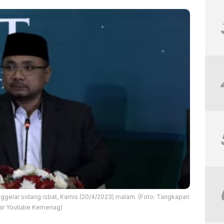
ggelar sidang isbat, Kamis (20/4/2023) malam. (Foto: Tangkapan
yar Youtube Kemenag)