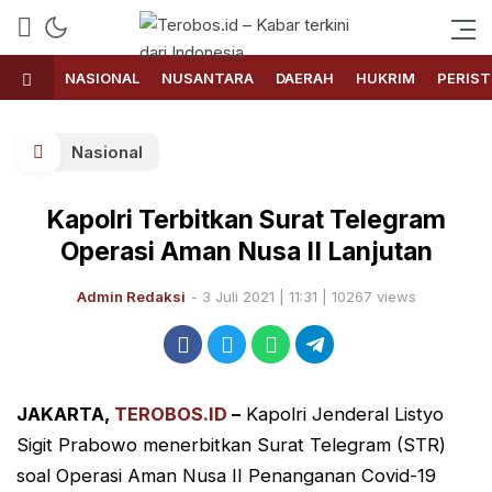
Terobos.id – Kabar terkini dari
Media siber yang menyajikan
Indonesia
berita terbaru dan kabar terkini
NASIONAL
NUSANTARA
DAERAH
HUKRIM
PERIST
dari Indonesia untuk dunia
Nasional
Kapolri Terbitkan Surat Telegram
Operasi Aman Nusa II Lanjutan
Admin Redaksi
- 3 Juli 2021 | 11:31 | 10267 views
JAKARTA,
TEROBOS.ID
–
Kapolri Jenderal Listyo
Sigit Prabowo menerbitkan Surat Telegram (STR)
soal Operasi Aman Nusa II Penanganan Covid-19