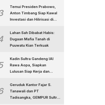
Kertas
Temui Presiden Prabowo,
3
Anton Timbang Siap Kawal
Investasi dan Hilirisasi di
Sultra
Lahan Sah Dibabat Habis:
4
Dugaan Mafia Tanah di
Puuwatu Kian Terkuak
Kadin Sultra Gandeng IAI
5
Rawa Aopa, Siapkan
Lulusan Siap Kerja dan
Berdaya Saing
Geruduk Kantor Fajar S.
6
Tanawali dan PT
Tadisangka, GEMPUR Sultra
Ancam Duduki Lahan di