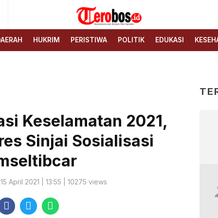
6
Terobos.id – Kabar terkini
Media siber yang
dari Indonesia
menyajikan berita terbaru
DAERAH
HUKRIM
PERISTIWA
POLITIK
EDUKASI
KESEH
dan kabar terkini dari
Indonesia untuk dunia
TE
asi Keselamatan 2021,
res Sinjai Sosialisasi
mseltibcar
 15 April 2021 | 13:55 | 10275 views