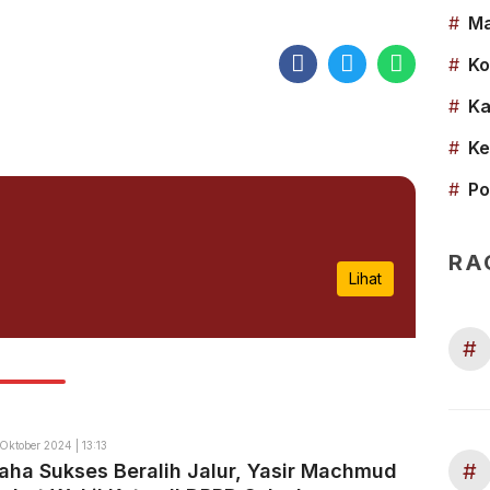
#
Ma
#
Ko
#
Ka
#
Ke
#
Po
RA
Lihat
#
 Oktober 2024 | 13:13
#
ha Sukses Beralih Jalur, Yasir Machmud