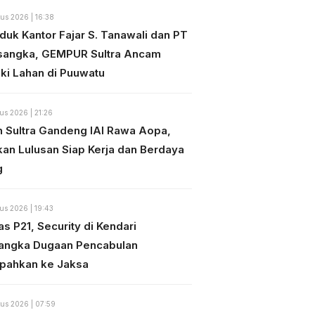
us 2026 | 16:38
duk Kantor Fajar S. Tanawali dan PT
sangka, GEMPUR Sultra Ancam
ki Lahan di Puuwatu
us 2026 | 21:26
n Sultra Gandeng IAI Rawa Aopa,
kan Lulusan Siap Kerja dan Berdaya
g
us 2026 | 19:43
s P21, Security di Kendari
angka Dugaan Pencabulan
mpahkan ke Jaksa
us 2026 | 07:59