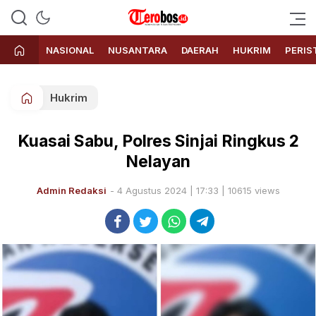
Terobos.id – Kabar terkini dari
Media siber yang menyajikan
Indonesia
berita terbaru dan kabar terkini
NASIONAL
NUSANTARA
DAERAH
HUKRIM
PERIS
dari Indonesia untuk dunia
Hukrim
Kuasai Sabu, Polres Sinjai Ringkus 2
Nelayan
Admin Redaksi
- 4 Agustus 2024 | 17:33 | 10615 views