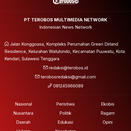
PT TEROBOS MULTIMEDIA NETWORK
Indonesian News Network
Jalan Konggoasa, Kompleks Perumahan Green Dirland
Residence, Kelurahan Watulondo, Kecamatan Puuwatu, Kota
Kendari, Sulawesi Tenggara
redaksi@terobos.id
terobosredaksi@gmail.com
081245966089
Nasional
Peristiwa
Ekobis
Nusantara
Politik
Ragam
Daerah
Edukasi
Opini