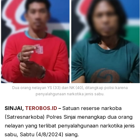
Dua orang nelayan YS (33) dan NK (40), ditangkap polisi karena
penyalahgunaan narkotika jenis sabu.
SINJAI,
TEROBOS.ID
–
Satuan reserse narkoba
(Satresnarkoba) Polres Sinjai menangkap dua orang
nelayan yang terlibat penyalahgunaan narkotika jenis
sabu, Sabtu (4/8/2024) siang.