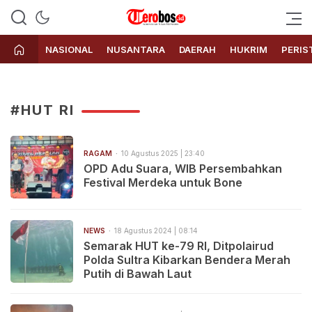
Terobos.id – Kabar terkini dari
Media siber yang menyajikan
Indonesia
berita terbaru dan kabar terkini
NASIONAL
NUSANTARA
DAERAH
HUKRIM
PERIS
dari Indonesia untuk dunia
#HUT RI
RAGAM
10 Agustus 2025 | 23:40
OPD Adu Suara, WIB Persembahkan
Festival Merdeka untuk Bone
NEWS
18 Agustus 2024 | 08:14
Semarak HUT ke-79 RI, Ditpolairud
Polda Sultra Kibarkan Bendera Merah
Putih di Bawah Laut