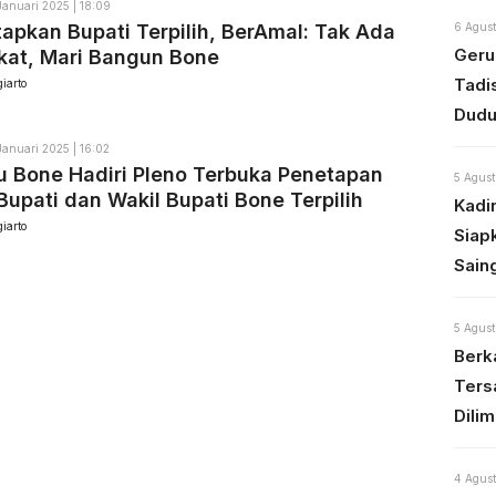
Januari 2025 | 18:09
apkan Bupati Terpilih, BerAmal: Tak Ada
6 Agust
Geru
kat, Mari Bangun Bone
Tadi
iarto
Dudu
Januari 2025 | 16:02
 Bone Hadiri Pleno Terbuka Penetapan
5 Agust
Bupati dan Wakil Bupati Bone Terpilih
Kadi
iarto
Siap
Sain
5 Agust
Berka
Ters
Dili
4 Agust