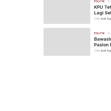
POLITIK
9 
KPU Tet
Lagi Se
Oleh
Icuk Sug
POLITIK
9 
Bawaslu
Paslon 
Oleh
Icuk Sug