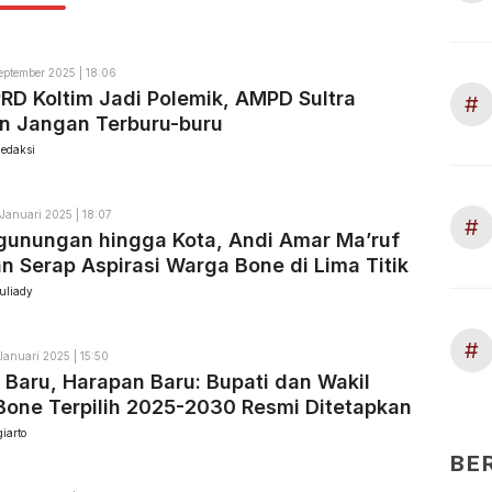
eptember 2025 | 18:06
D Koltim Jadi Polemik, AMPD Sultra
#
n Jangan Terburu-buru
edaksi
 Januari 2025 | 18:07
#
gunungan hingga Kota, Andi Amar Ma’ruf
n Serap Aspirasi Warga Bone di Lima Titik
uliady
#
 Januari 2025 | 15:50
 Baru, Harapan Baru: Bupati dan Wakil
Bone Terpilih 2025-2030 Resmi Ditetapkan
iarto
BE