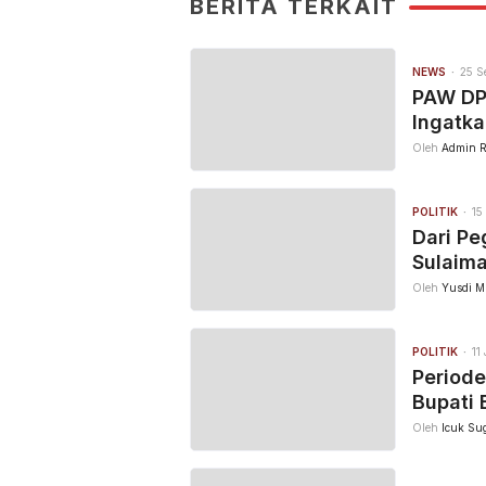
BERITA TERKAIT
NEWS
25 S
PAW DPR
Ingatka
Oleh
Admin R
POLITIK
15
Dari Pe
Sulaima
Oleh
Yusdi M
POLITIK
11
Periode
Bupati 
Oleh
Icuk Sug