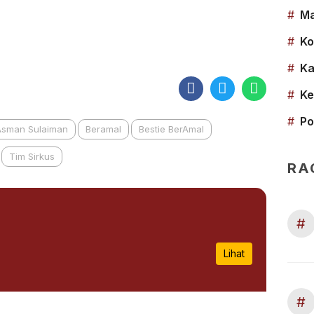
#
Ma
#
Ko
#
Ka
#
Ke
#
Po
Asman Sulaiman
Beramal
Bestie BerAmal
Tim Sirkus
RA
#
Lihat
#