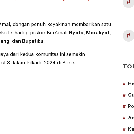
#
rAmal, dengan penuh keyakinan memberikan satu
eka terhadap paslon BerAmal:
Nyata, Merakyat,
#
ang, dan Bupatiku
.
aya dari kedua komunitas ini semakin
ut 3 dalam Pilkada 2024 di Bone.
TO
#
He
#
Gu
#
Po
#
An
#
Ka