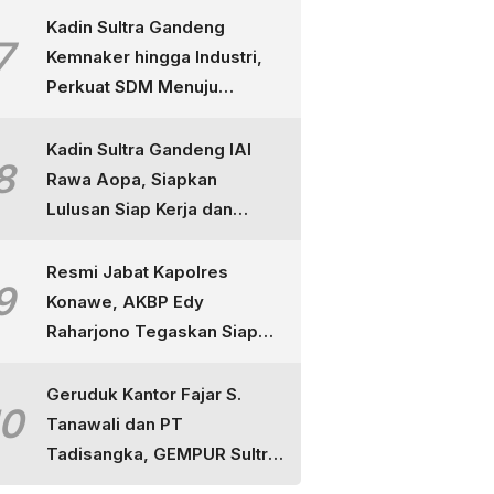
Kadin Sultra Gandeng
7
Kemnaker hingga Industri,
Perkuat SDM Menuju
Indonesia Emas
Kadin Sultra Gandeng IAI
8
Rawa Aopa, Siapkan
Lulusan Siap Kerja dan
Berdaya Saing
Resmi Jabat Kapolres
9
Konawe, AKBP Edy
Raharjono Tegaskan Siap
Layani Masyarakat dan
Tuntaskan Perkara
Geruduk Kantor Fajar S.
10
Tanawali dan PT
Tadisangka, GEMPUR Sultra
Ancam Duduki Lahan di