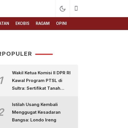
ATAN
EKOBIS
RAGAM
OPINI
RPOPULER
Wakil Ketua Komisi II DPR RI
1
Kawal Program PTSL di
Sultra: Sertifikat Tanah
Bukan Sekadar Selembar
Kertas
Istilah Usang Kembali
2
Menggugat Kesadaran
Bangsa: Londo Ireng