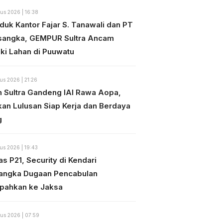
us 2026 | 16:38
duk Kantor Fajar S. Tanawali dan PT
sangka, GEMPUR Sultra Ancam
ki Lahan di Puuwatu
us 2026 | 21:26
n Sultra Gandeng IAI Rawa Aopa,
kan Lulusan Siap Kerja dan Berdaya
g
us 2026 | 19:43
s P21, Security di Kendari
angka Dugaan Pencabulan
mpahkan ke Jaksa
us 2026 | 07:59