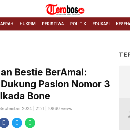
6
Terobos.id – Kabar terkini
Media siber yang
dari Indonesia
menyajikan berita terbaru
DAERAH
HUKRIM
PERISTIWA
POLITIK
EDUKASI
KESEH
dan kabar terkini dari
Indonesia untuk dunia
TE
dan Bestie BerAmal:
a Dukung Paslon Nomor 3
ilkada Bone
 September 2024 | 21:21 | 10860 views