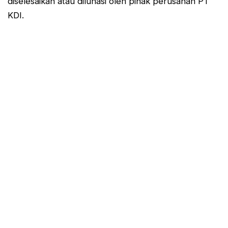
diselesaikan atau dilunasi oleh pihak perusahan PT
KDI.