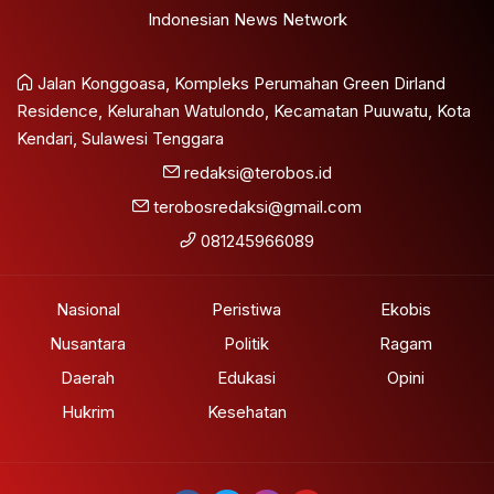
Indonesian News Network
Jalan Konggoasa, Kompleks Perumahan Green Dirland
Residence, Kelurahan Watulondo, Kecamatan Puuwatu, Kota
Kendari, Sulawesi Tenggara
redaksi@terobos.id
terobosredaksi@gmail.com
081245966089
Nasional
Peristiwa
Ekobis
Nusantara
Politik
Ragam
Daerah
Edukasi
Opini
Hukrim
Kesehatan