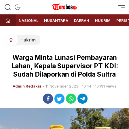
Terobos.id – Kabar terkini dari
Media siber yang menyajikan
Indonesia
berita terbaru dan kabar terkini
NASIONAL
NUSANTARA
DAERAH
HUKRIM
PERIS
dari Indonesia untuk dunia
Hukrim
Warga Minta Lunasi Pembayaran
Lahan, Kepala Supervisor PT KDI:
Sudah Dilaporkan di Polda Sultra
Admin Redaksi
- 11 November 2023 | 10:44 | 10491 views