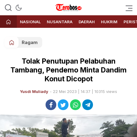
Terobos.id – Kabar terkini dari
Media siber yang menyajikan
Indonesia
berita terbaru dan kabar terkini
NASIONAL
NUSANTARA
DAERAH
HUKRIM
PERIS
dari Indonesia untuk dunia
Ragam
Tolak Penutupan Pelabuhan
Tambang, Pendemo Minta Dandim
Konut Dicopot
Yusdi Muliady
- 22 Mei 2023 | 14:37 | 10315 views