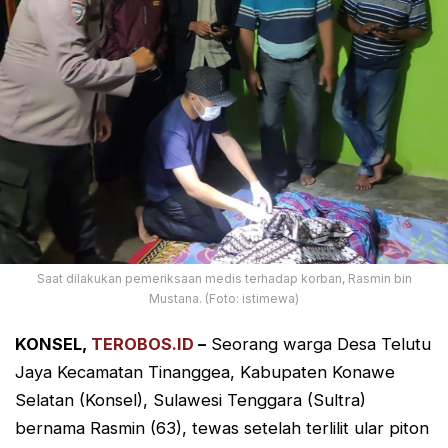
Saat dilakukan pemeriksaan medis terhadap korban, Rasmin bin
Mustana. (Foto: istimewa)
KONSEL,
TEROBOS.ID
–
Seorang warga Desa Telutu
Jaya Kecamatan Tinanggea, Kabupaten Konawe
Selatan (Konsel), Sulawesi Tenggara (Sultra)
bernama Rasmin (63), tewas setelah terlilit ular piton