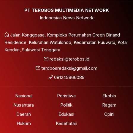
PT TEROBOS MULTIMEDIA NETWORK
Indonesian News Network
Jalan Konggoasa, Kompleks Perumahan Green Dirland
Residence, Kelurahan Watulondo, Kecamatan Puuwatu, Kota
Kendari, Sulawesi Tenggara
redaksi@terobos.id
terobosredaksi@gmail.com
081245966089
Nasional
Peristiwa
Ekobis
Nusantara
Politik
Ragam
Daerah
Edukasi
Opini
Hukrim
Kesehatan