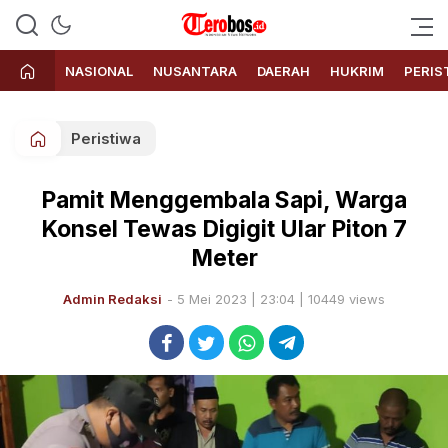
Terobos.id – Kabar terkini dari
Media siber yang menyajikan
Indonesia
berita terbaru dan kabar terkini
NASIONAL
NUSANTARA
DAERAH
HUKRIM
PERIS
dari Indonesia untuk dunia
Peristiwa
Pamit Menggembala Sapi, Warga
Konsel Tewas Digigit Ular Piton 7
Meter
Admin Redaksi
- 5 Mei 2023 | 23:04 | 10449 views