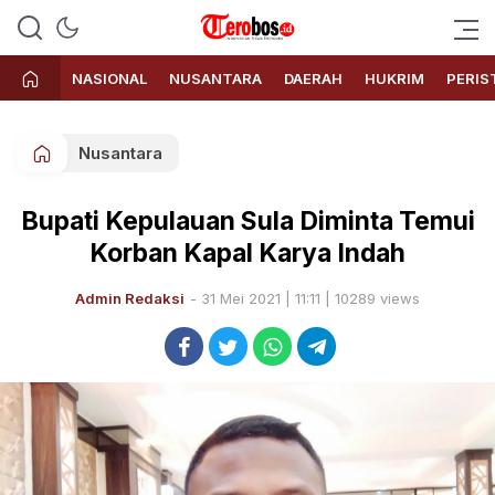
Terobos.id – Kabar terkini dari
Media siber yang menyajikan
Indonesia
berita terbaru dan kabar terkini
NASIONAL
NUSANTARA
DAERAH
HUKRIM
PERIS
dari Indonesia untuk dunia
Nusantara
Bupati Kepulauan Sula Diminta Temui
Korban Kapal Karya Indah
Admin Redaksi
- 31 Mei 2021 | 11:11 | 10289 views