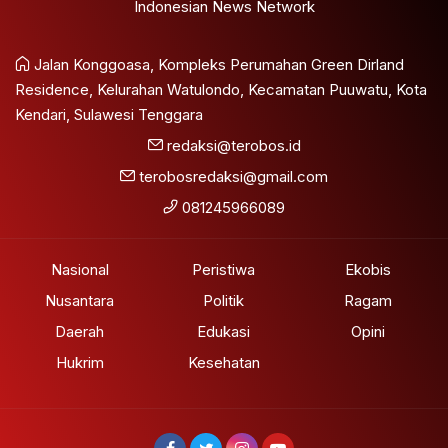
Indonesian News Network
Jalan Konggoasa, Kompleks Perumahan Green Dirland
Residence, Kelurahan Watulondo, Kecamatan Puuwatu, Kota
Kendari, Sulawesi Tenggara
redaksi@terobos.id
terobosredaksi@gmail.com
081245966089
Nasional
Peristiwa
Ekobis
Nusantara
Politik
Ragam
Daerah
Edukasi
Opini
Hukrim
Kesehatan