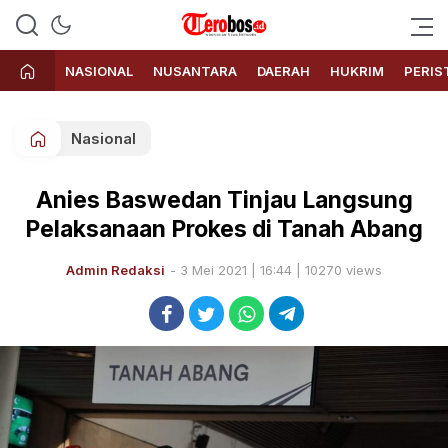
Terobos.id – Kabar terkini dari
Media siber yang menyajikan
Indonesia
berita terbaru dan kabar terkini
NASIONAL
NUSANTARA
DAERAH
HUKRIM
PERIS
dari Indonesia untuk dunia
Nasional
Anies Baswedan Tinjau Langsung
Pelaksanaan Prokes di Tanah Abang
Admin Redaksi
- 3 Mei 2021 | 16:44 | 10270 views