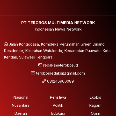
PT TEROBOS MULTIMEDIA NETWORK
Indonesian News Network
Jalan Konggoasa, Kompleks Perumahan Green Dirland
Residence, Kelurahan Watulondo, Kecamatan Puuwatu, Kota
Kendari, Sulawesi Tenggara
redaksi@terobos.id
terobosredaksi@gmail.com
081245966089
Nasional
Peristiwa
Ekobis
Nusantara
Politik
Ragam
Daerah
Edukasi
Opini