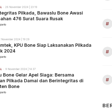
AL
26 November 2024 | 23:19
tegritas Pilkada, Bawaslu Bone Awasi
ahan 476 Surat Suara Rusak
#
iarto
2 November 2024 | 19:29
imtek, KPU Bone Siap Laksanakan Pilkada
ak 2024
#
iarto
AL
9 November 2024 | 14:37
 Bone Gelar Apel Siaga: Bersama
#
n Pilkada Damai dan Berintegritas di
ten Bone
iarto
BE