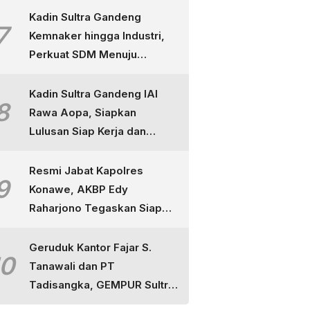
Kadin Sultra Gandeng
7
Kemnaker hingga Industri,
Perkuat SDM Menuju
Indonesia Emas
Kadin Sultra Gandeng IAI
8
Rawa Aopa, Siapkan
Lulusan Siap Kerja dan
Berdaya Saing
Resmi Jabat Kapolres
9
Konawe, AKBP Edy
Raharjono Tegaskan Siap
Layani Masyarakat dan
Tuntaskan Perkara
Geruduk Kantor Fajar S.
10
Tanawali dan PT
Tadisangka, GEMPUR Sultra
Ancam Duduki Lahan di