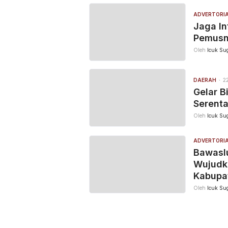
ADVERTORI
Jaga In
Pemusn
Oleh
Icuk Sug
DAERAH
2
Gelar B
Serent
Oleh
Icuk Sug
ADVERTORI
Bawaslu
Wujudka
Kabupa
Oleh
Icuk Sug