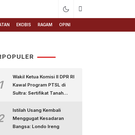
ATAN
EKOBIS
RAGAM
OPINI
RPOPULER
Wakil Ketua Komisi II DPR RI
1
Kawal Program PTSL di
Sultra: Sertifikat Tanah
Bukan Sekadar Selembar
Kertas
Istilah Usang Kembali
2
Menggugat Kesadaran
Bangsa: Londo Ireng