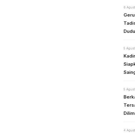
6 Agust
Geru
Tadi
Dudu
5 Agust
Kadi
Siap
Sain
5 Agust
Berka
Ters
Dili
4 Agust