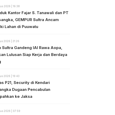
us 2026 | 16:38
duk Kantor Fajar S. Tanawali dan PT
sangka, GEMPUR Sultra Ancam
ki Lahan di Puuwatu
us 2026 | 21:26
n Sultra Gandeng IAI Rawa Aopa,
kan Lulusan Siap Kerja dan Berdaya
g
us 2026 | 19:43
s P21, Security di Kendari
angka Dugaan Pencabulan
mpahkan ke Jaksa
us 2026 | 07:59