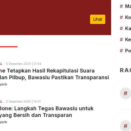
#
Ma
#
Ko
Lihat
#
Ka
#
Ke
#
Po
AL
5 Desember 2024 | 21:34
RA
e Tetapkan Hasil Rekapitulasi Suara
dan Pilbup, Bawaslu Pastikan Transparansi
iarto
#
AL
2 Desember 2024 | 19:51
Bone: Langkah Tegas Bawaslu untuk
yang Bersih dan Transparan
iarto
#