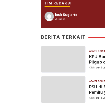
TIM REDAKSI
Icuk Sugiarto
Jurnalis
BERITA TERKAIT
ADVERTORI
KPU Bon
Pilgub 
Oleh
Icuk Sug
ADVERTORI
PSU di 
Pemilu 
Oleh
Icuk Sug