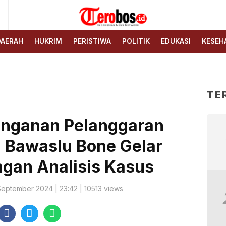
6
Terobos.id – Kabar terkini
Media siber yang
dari Indonesia
menyajikan berita terbaru
DAERAH
HUKRIM
PERISTIWA
POLITIK
EDUKASI
KESEH
dan kabar terkini dari
Indonesia untuk dunia
TE
anganan Pelanggaran
: Bawaslu Bone Gelar
ngan Analisis Kasus
September 2024 | 23:42 | 10513 views