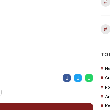
#
#
TO
#
He
#
Gu
#
Po
#
An
#
Ka