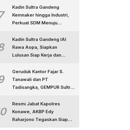
Kadin Sultra Gandeng
7
Kemnaker hingga Industri,
Perkuat SDM Menuju
Indonesia Emas
Kadin Sultra Gandeng IAI
8
Rawa Aopa, Siapkan
Lulusan Siap Kerja dan
Berdaya Saing
Geruduk Kantor Fajar S.
9
Tanawali dan PT
Tadisangka, GEMPUR Sultra
Ancam Duduki Lahan di
Puuwatu
Resmi Jabat Kapolres
10
Konawe, AKBP Edy
Raharjono Tegaskan Siap
Layani Masyarakat dan