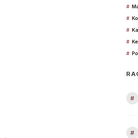
#
Ma
#
Ko
#
Ka
#
Ke
#
Po
)
RA
#
#