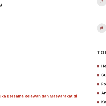
#
a)
#
TO
#
He
#
Gu
#
Po
#
An
uka Bersama Relawan dan Masyarakat di
#
Ka