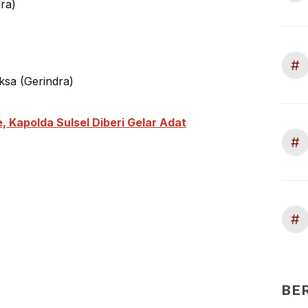
ra)
#
sa (Gerindra)
, Kapolda Sulsel Diberi Gelar Adat
#
#
BE