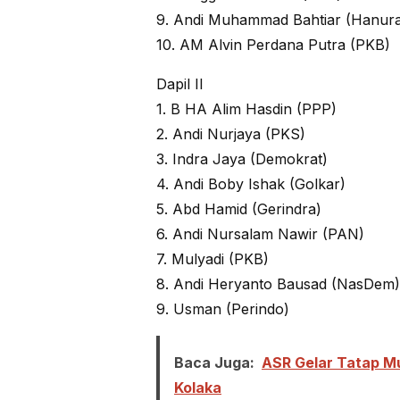
9. Andi Muhammad Bahtiar (Hanur
10. AM Alvin Perdana Putra (PKB)
Dapil II
1. B HA Alim Hasdin (PPP)
2. Andi Nurjaya (PKS)
3. Indra Jaya (Demokrat)
4. Andi Boby Ishak (Golkar)
5. Abd Hamid (Gerindra)
6. Andi Nursalam Nawir (PAN)
7. Mulyadi (PKB)
8. Andi Heryanto Bausad (NasDem)
9. Usman (Perindo)
Baca Juga:
ASR Gelar Tatap M
Kolaka