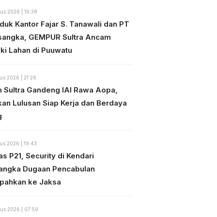
us 2026 | 16:38
duk Kantor Fajar S. Tanawali dan PT
sangka, GEMPUR Sultra Ancam
ki Lahan di Puuwatu
us 2026 | 21:26
n Sultra Gandeng IAI Rawa Aopa,
kan Lulusan Siap Kerja dan Berdaya
g
us 2026 | 19:43
s P21, Security di Kendari
angka Dugaan Pencabulan
mpahkan ke Jaksa
us 2026 | 07:59