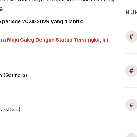
g.
HU
 periode 2024-2029 yang dilantik:
#
tra Maju Caleg Dengan Status Tersangka, Ini
#
 (Gerindra)
#
(NasDem)