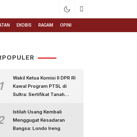
ATAN
EKOBIS
RAGAM
OPINI
RPOPULER
Wakil Ketua Komisi II DPR RI
1
Kawal Program PTSL di
Sultra: Sertifikat Tanah
Bukan Sekadar Selembar
Kertas
Istilah Usang Kembali
2
Menggugat Kesadaran
Bangsa: Londo Ireng