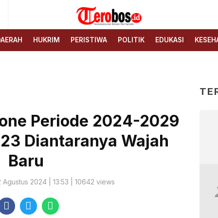
6
Terobos.id – Kabar terkini
Media siber yang
dari Indonesia
menyajikan berita terbaru
DAERAH
HUKRIM
PERISTIWA
POLITIK
EDUKASI
KESEH
dan kabar terkini dari
Indonesia untuk dunia
TE
one Periode 2024-2029
, 23 Diantaranya Wajah
Baru
2 Agustus 2024 | 13:53 | 10642 views