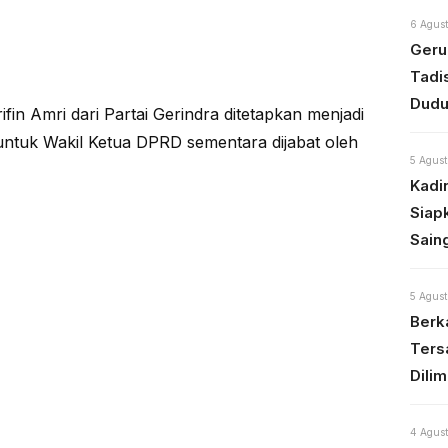
6 Agust
Geru
Tadi
Dudu
fin Amri dari Partai Gerindra ditetapkan menjadi
ntuk Wakil Ketua DPRD sementara dijabat oleh
5 Agust
Kadi
Siap
Sain
5 Agust
Berka
Ters
Dili
4 Agust