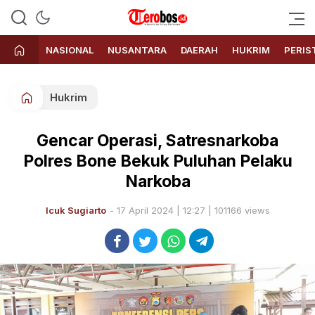
Terobos.id – Kabar terkini dari
Media siber yang menyajikan
Indonesia
berita terbaru dan kabar terkini
NASIONAL
NUSANTARA
DAERAH
HUKRIM
PERIS
dari Indonesia untuk dunia
Hukrim
Gencar Operasi, Satresnarkoba
Polres Bone Bekuk Puluhan Pelaku
Narkoba
Icuk Sugiarto
- 17 April 2024 | 12:27 | 101166 views