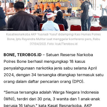
Kasatresnarkoba AKP Yusriadi Yusuf didampingi Kasi Humas Polres
Bone, Iptu Rayendra Muhtar saat menggelar konferensi pers, Rabu
(17/04/202). Foto: Icuk/Terobos.id
BONE, TEROBOS.ID
– Satuan Reserse Narkoba
Polres Bone berhasil mengungkap 18 kasus
penyalahgunaan narkotika jenis sabu selama April
2024, dengan 34 tersangka ditangkap termasuk satu
orang dalam daftar pencarian orang (DPO).
“Semua tersangka adalah Warga Negara Indonesia
(WNI), terdiri dari 30 pria, 3 wanita dan 1 anak-anak
berusia 16 tahun,” kata Kasat Resnarkoba, AKP