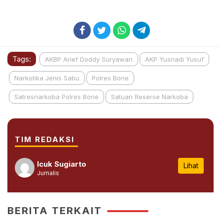
Tags:
AKBP Arief Doddy Suryawan
AKP Yusriadi Yusuf
Narkotika Jenis Sabu
Polres Bone
Satresnarkoba Polres Bone
Satuan Reserse Narkoba
TIM REDAKSI
Icuk Sugiarto
Lihat
Jurnalis
BERITA TERKAIT