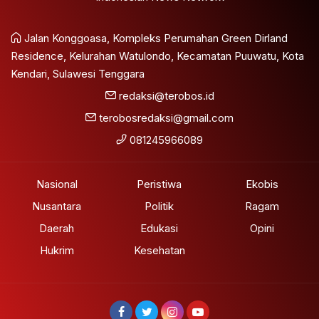
Jalan Konggoasa, Kompleks Perumahan Green Dirland
Residence, Kelurahan Watulondo, Kecamatan Puuwatu, Kota
Kendari, Sulawesi Tenggara
redaksi@terobos.id
terobosredaksi@gmail.com
081245966089
Nasional
Peristiwa
Ekobis
Nusantara
Politik
Ragam
Daerah
Edukasi
Opini
Hukrim
Kesehatan