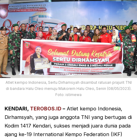
Atlet kempo Indonesia, Sertu Dirhamsyah disambut ratusan prajurit TNI
di bandara Halu Oleo menuju Makorem Halu Oleo, Senin (08/05/2023).
Foto: istimewa
KENDARI,
TEROBOS.ID
–
Atlet kempo Indonesia,
Dirhamsyah, yang juga anggota TNI yang bertugas di
Kodim 1417 Kendari, sukses menjadi juara dunia pada
ajang ke-19 International Kempo Federation (IKF)