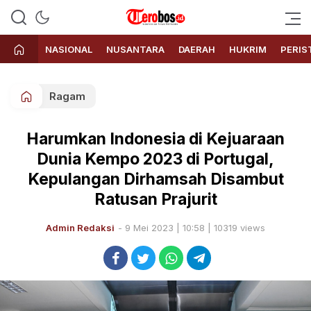
Terobos.id – Kabar terkini dari
Media siber yang menyajikan
Indonesia
berita terbaru dan kabar terkini
NASIONAL
NUSANTARA
DAERAH
HUKRIM
PERIS
dari Indonesia untuk dunia
Ragam
Harumkan Indonesia di Kejuaraan
Dunia Kempo 2023 di Portugal,
Kepulangan Dirhamsah Disambut
Ratusan Prajurit
Admin Redaksi
- 9 Mei 2023 | 10:58 | 10319 views