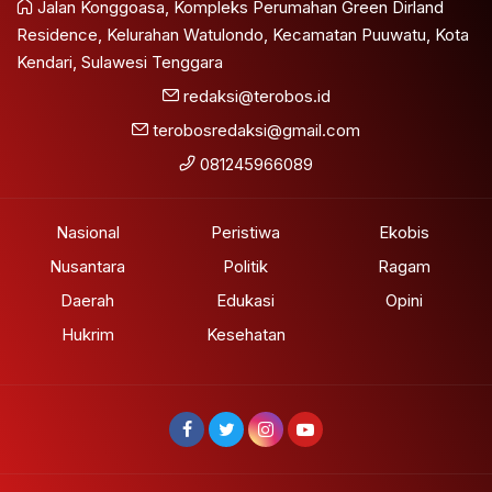
Jalan Konggoasa, Kompleks Perumahan Green Dirland
Residence, Kelurahan Watulondo, Kecamatan Puuwatu, Kota
Kendari, Sulawesi Tenggara
redaksi@terobos.id
terobosredaksi@gmail.com
081245966089
Nasional
Peristiwa
Ekobis
Nusantara
Politik
Ragam
Daerah
Edukasi
Opini
Hukrim
Kesehatan