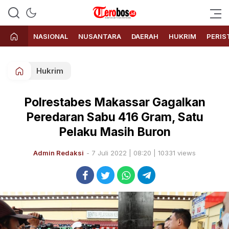
Terobos.id – Kabar terkini dari
Media siber yang menyajikan
Indonesia
berita terbaru dan kabar terkini
NASIONAL
NUSANTARA
DAERAH
HUKRIM
PERIS
dari Indonesia untuk dunia
Hukrim
Polrestabes Makassar Gagalkan
Peredaran Sabu 416 Gram, Satu
Pelaku Masih Buron
Admin Redaksi
- 7 Juli 2022 | 08:20 | 10331 views