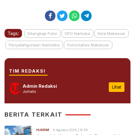
Tags:
Ditangkap Polisi
DPO Narkoba
Kota Makassar
Penyalahgunaan Narkotika
Polrestabes Makassar
TIM REDAKSI
Admin Redaksi
Lihat
Jurnalis
BERITA TERKAIT
HUKRIM
6 Agustus 2026 | 16:38