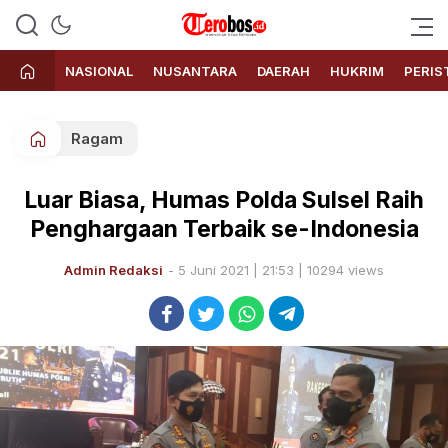
Terobos.id – Kabar terkini dari
Media siber yang menyajikan
Indonesia
berita terbaru dan kabar terkini
NASIONAL
NUSANTARA
DAERAH
HUKRIM
PERIS
dari Indonesia untuk dunia
Ragam
Luar Biasa, Humas Polda Sulsel Raih
Penghargaan Terbaik se-Indonesia
Admin Redaksi
- 5 Juni 2021 | 21:53 | 10294 views