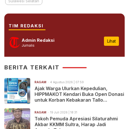
Sulawesi Selatan
TIM REDAKSI
Admin Redaksi
Lihat
Jurnalis
BERITA TERKAIT
RAGAM
4 Agustus 2026 | 07:59
Ajak Warga Ulurkan Kepedulian,
HIPPMAKOT Kendari Buka Open Donasi
untuk Korban Kebakaran Tallo
Makassar
RAGAM
19 Juli 2026 | 18:31
Tokoh Pemuda Apresiasi Silaturahmi
Akbar KKMM Sultra, Harap Jadi