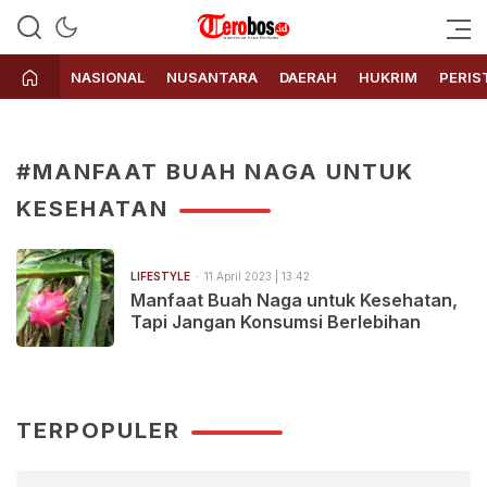
Terobos.id – Kabar terkini dari
Media siber yang menyajikan
Indonesia
berita terbaru dan kabar terkini
NASIONAL
NUSANTARA
DAERAH
HUKRIM
PERIS
dari Indonesia untuk dunia
#MANFAAT BUAH NAGA UNTUK
KESEHATAN
LIFESTYLE
11 April 2023 | 13:42
Manfaat Buah Naga untuk Kesehatan,
Tapi Jangan Konsumsi Berlebihan
TERPOPULER