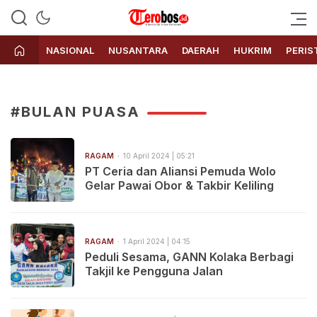
Terobos.id – Kabar terkini dari
Media siber yang menyajikan
Indonesia
berita terbaru dan kabar terkini
NASIONAL
NUSANTARA
DAERAH
HUKRIM
PERIS
dari Indonesia untuk dunia
#BULAN PUASA
RAGAM
10 April 2024 | 05:21
PT Ceria dan Aliansi Pemuda Wolo
Gelar Pawai Obor & Takbir Keliling
RAGAM
1 April 2024 | 04:15
Peduli Sesama, GANN Kolaka Berbagi
Takjil ke Pengguna Jalan