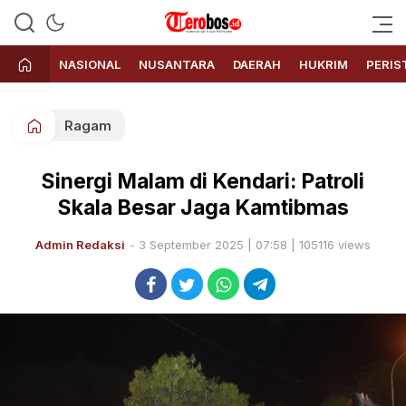
Terobos.id – Kabar terkini dari
Media siber yang menyajikan
Indonesia
berita terbaru dan kabar terkini
NASIONAL
NUSANTARA
DAERAH
HUKRIM
PERIS
dari Indonesia untuk dunia
Ragam
Sinergi Malam di Kendari: Patroli
Skala Besar Jaga Kamtibmas
Admin Redaksi
- 3 September 2025 | 07:58 | 105116 views