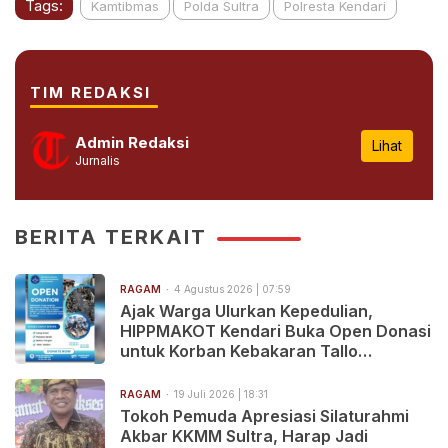
Tags:
Kamtibmas
Polda Sultra
Polresta Kendari
TIM REDAKSI
Admin Redaksi
Lihat
Jurnalis
BERITA TERKAIT
RAGAM
4 Agustus 2026 | 07:59
Ajak Warga Ulurkan Kepedulian,
HIPPMAKOT Kendari Buka Open Donasi
untuk Korban Kebakaran Tallo
Makassar
RAGAM
19 Juli 2026 | 18:31
Tokoh Pemuda Apresiasi Silaturahmi
Akbar KKMM Sultra, Harap Jadi