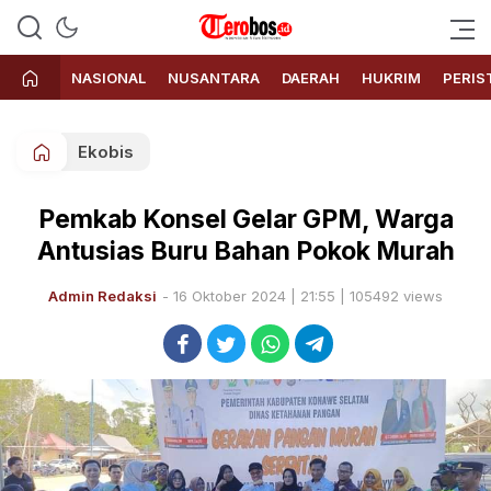
Terobos.id – Kabar terkini dari
Media siber yang menyajikan
Indonesia
berita terbaru dan kabar terkini
NASIONAL
NUSANTARA
DAERAH
HUKRIM
PERIS
dari Indonesia untuk dunia
Ekobis
Pemkab Konsel Gelar GPM, Warga
Antusias Buru Bahan Pokok Murah
Admin Redaksi
- 16 Oktober 2024 | 21:55 | 105492 views