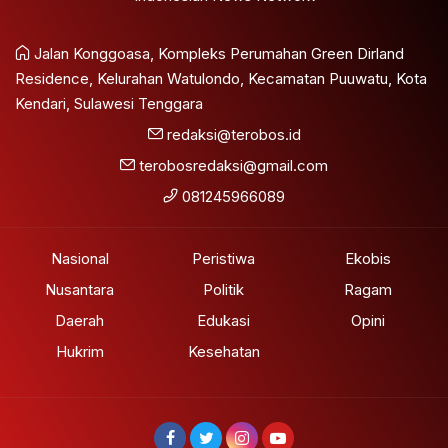
Jalan Konggoasa, Kompleks Perumahan Green Dirland
Residence, Kelurahan Watulondo, Kecamatan Puuwatu, Kota
Kendari, Sulawesi Tenggara
redaksi@terobos.id
terobosredaksi@gmail.com
081245966089
Nasional
Peristiwa
Ekobis
Nusantara
Politik
Ragam
Daerah
Edukasi
Opini
Hukrim
Kesehatan