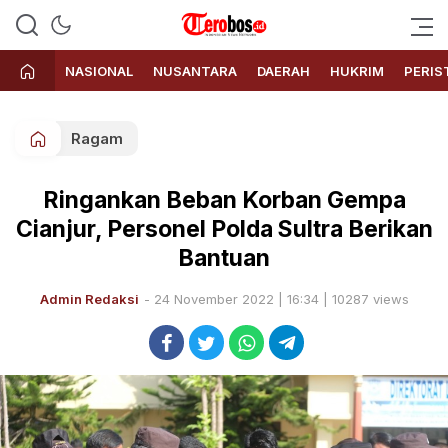
Terobos.id – Kabar terkini dari
Media siber yang menyajikan
Indonesia
berita terbaru dan kabar terkini
NASIONAL
NUSANTARA
DAERAH
HUKRIM
PERIS
dari Indonesia untuk dunia
Ragam
Ringankan Beban Korban Gempa
Cianjur, Personel Polda Sultra Berikan
Bantuan
Admin Redaksi
- 24 November 2022 | 16:34 | 10287 views