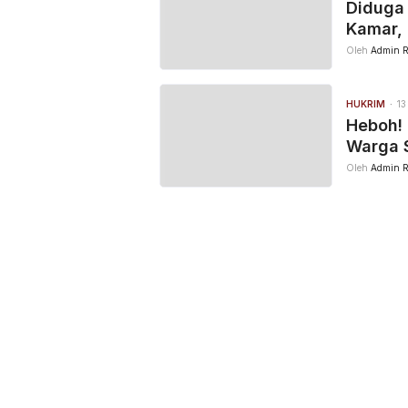
Diduga
Kamar, 
Oleh
Admin R
HUKRIM
13
Heboh! 
Warga 
Oleh
Admin R