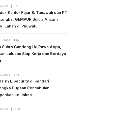
us 2026 | 16:38
duk Kantor Fajar S. Tanawali dan PT
sangka, GEMPUR Sultra Ancam
ki Lahan di Puuwatu
us 2026 | 21:26
n Sultra Gandeng IAI Rawa Aopa,
kan Lulusan Siap Kerja dan Berdaya
g
us 2026 | 19:43
s P21, Security di Kendari
angka Dugaan Pencabulan
mpahkan ke Jaksa
us 2026 | 07:59