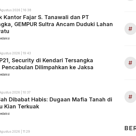
Agustus 2026 | 16:38
 Kantor Fajar S. Tanawali dan PT
ngka, GEMPUR Sultra Ancam Duduki Lahan
#
watu
edaksi
Agustus 2026 | 19:43
P21, Security di Kendari Tersangka
#
 Pencabulan Dilimpahkan ke Jaksa
edaksi
Agustus 2026 | 10:37
#
ah Dibabat Habis: Dugaan Mafia Tanah di
u Kian Terkuak
edaksi
BE
Agustus 2026 | 11:29