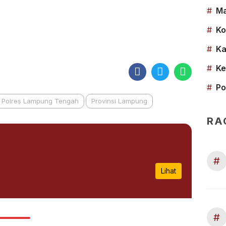
#
Ma
#
Ko
#
Ka
#
Ke
#
Po
Polres Lampung Tengah
Provinsi Lampung
RA
#
Lihat
#