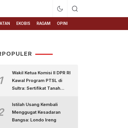
ATAN
EKOBIS
RAGAM
OPINI
RPOPULER
Wakil Ketua Komisi II DPR RI
1
Kawal Program PTSL di
Sultra: Sertifikat Tanah
Bukan Sekadar Selembar
Kertas
Istilah Usang Kembali
2
Menggugat Kesadaran
Bangsa: Londo Ireng