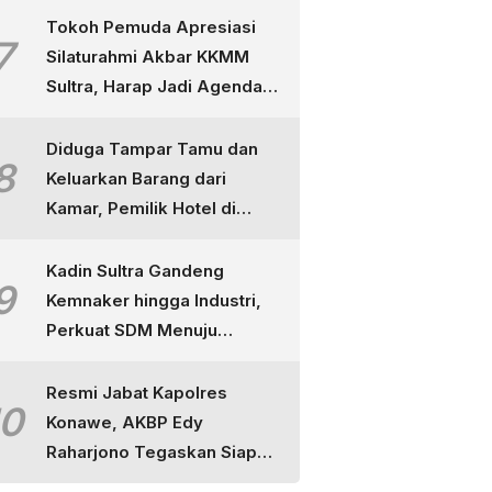
Puuwatu
Tokoh Pemuda Apresiasi
7
Silaturahmi Akbar KKMM
Sultra, Harap Jadi Agenda
Tahunan
Diduga Tampar Tamu dan
8
Keluarkan Barang dari
Kamar, Pemilik Hotel di
Kendari Dipolisikan
Kadin Sultra Gandeng
9
Kemnaker hingga Industri,
Perkuat SDM Menuju
Indonesia Emas
Resmi Jabat Kapolres
10
Konawe, AKBP Edy
Raharjono Tegaskan Siap
Layani Masyarakat dan