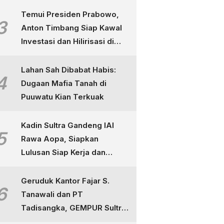
Temui Presiden Prabowo,
3
Anton Timbang Siap Kawal
Investasi dan Hilirisasi di
Sultra
Lahan Sah Dibabat Habis:
4
Dugaan Mafia Tanah di
Puuwatu Kian Terkuak
Kadin Sultra Gandeng IAI
5
Rawa Aopa, Siapkan
Lulusan Siap Kerja dan
Berdaya Saing
Geruduk Kantor Fajar S.
6
Tanawali dan PT
Tadisangka, GEMPUR Sultra
Ancam Duduki Lahan di