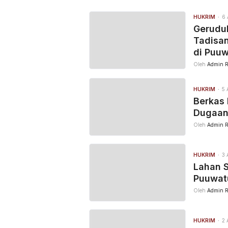
HUKRIM
6 
Geruduk
Tadisa
di Puu
Oleh
Admin R
HUKRIM
5 
Berkas 
Dugaan
Oleh
Admin R
HUKRIM
3 
Lahan S
Puuwat
Oleh
Admin R
HUKRIM
2 