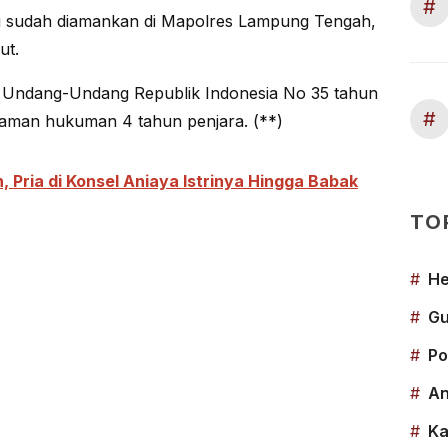
#
ti sudah diamankan di Mapolres Lampung Tengah,
ut.
2) Undang-Undang Republik Indonesia No 35 tahun
#
caman hukuman 4 tahun penjara. (**)
 Pria di Konsel Aniaya Istrinya Hingga Babak
TO
#
He
#
Gu
#
Po
#
An
#
Ka