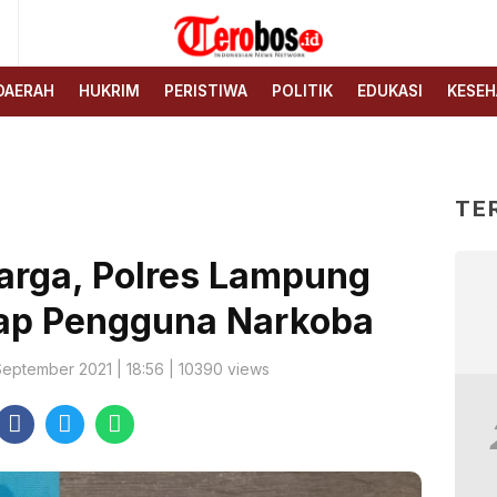
6
Terobos.id – Kabar terkini
Media siber yang
dari Indonesia
menyajikan berita terbaru
DAERAH
HUKRIM
PERISTIWA
POLITIK
EDUKASI
KESEH
dan kabar terkini dari
Indonesia untuk dunia
TE
arga, Polres Lampung
ap Pengguna Narkoba
September 2021 | 18:56 | 10390 views