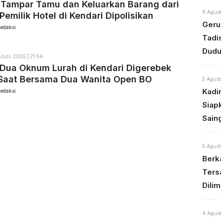
 Tampar Tamu dan Keluarkan Barang dari
6 Agust
Pemilik Hotel di Kendari Dipolisikan
Geru
edaksi
Tadi
Dudu
 Juni 2026 | 21:54
Dua Oknum Lurah di Kendari Digerebek
Saat Bersama Dua Wanita Open BO
5 Agust
Kadi
edaksi
Siap
Sain
5 Agust
Berka
Ters
Dili
4 Agust