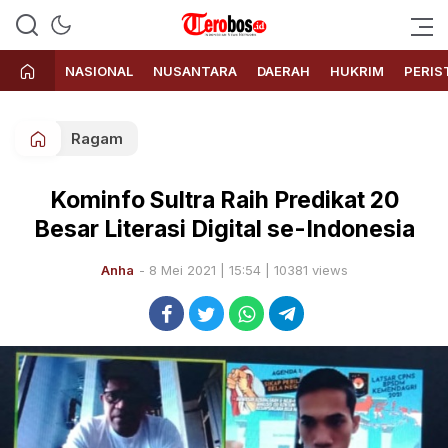
Terobos.id – Kabar terkini dari
Media siber yang menyajikan
Indonesia
berita terbaru dan kabar terkini
NASIONAL
NUSANTARA
DAERAH
HUKRIM
PERIS
dari Indonesia untuk dunia
Ragam
Kominfo Sultra Raih Predikat 20
Besar Literasi Digital se-Indonesia
Anha
- 8 Mei 2021 | 15:54 | 10381 views