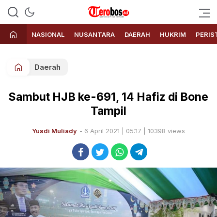
Terobos.id – Kabar terkini dari
Media siber yang menyajikan
Indonesia
berita terbaru dan kabar terkini
NASIONAL
NUSANTARA
DAERAH
HUKRIM
PERIS
dari Indonesia untuk dunia
Daerah
Sambut HJB ke-691, 14 Hafiz di Bone
Tampil
Yusdi Muliady
- 6 April 2021 | 05:17 | 10398 views