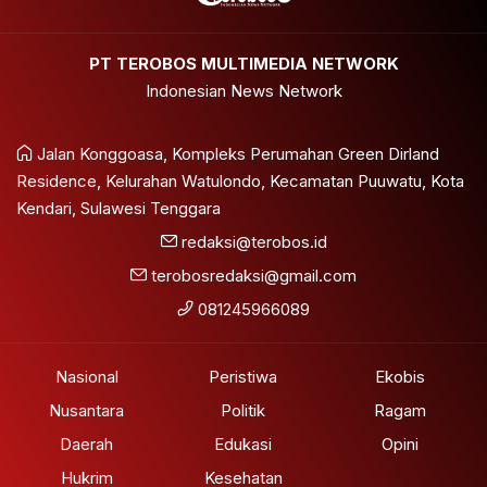
PT TEROBOS MULTIMEDIA NETWORK
Indonesian News Network
Jalan Konggoasa, Kompleks Perumahan Green Dirland
Residence, Kelurahan Watulondo, Kecamatan Puuwatu, Kota
Kendari, Sulawesi Tenggara
redaksi@terobos.id
terobosredaksi@gmail.com
081245966089
Nasional
Peristiwa
Ekobis
Nusantara
Politik
Ragam
Daerah
Edukasi
Opini
Hukrim
Kesehatan