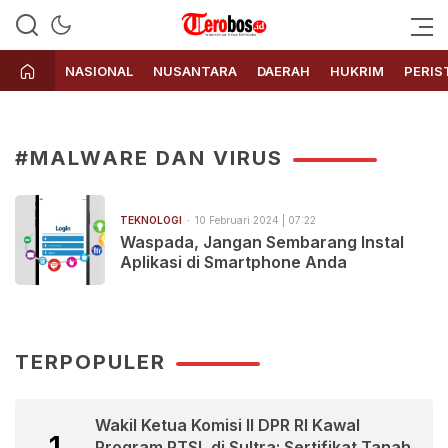
Terobos.id – Kabar terkini dari
Media siber yang menyajikan
Indonesia
berita terbaru dan kabar terkini
NASIONAL
NUSANTARA
DAERAH
HUKRIM
PERIS
dari Indonesia untuk dunia
#MALWARE DAN VIRUS
TEKNOLOGI
10 Februari 2024 | 07:22
Waspada, Jangan Sembarang Instal
Aplikasi di Smartphone Anda
TERPOPULER
Wakil Ketua Komisi II DPR RI Kawal
1
Program PTSL di Sultra: Sertifikat Tanah