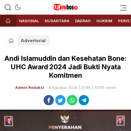
Terobos.id – Kabar terkini dari
Media siber yang menyajikan
Indonesia
berita terbaru dan kabar terkini
NASIONAL
NUSANTARA
DAERAH
HUKRIM
PERIS
dari Indonesia untuk dunia
Advertorial
Andi Islamuddin dan Kesehatan Bone:
UHC Award 2024 Jadi Bukti Nyata
Komitmen
Admin Redaksi
- 8 Agustus 2024 | 21:48 | 10415 views