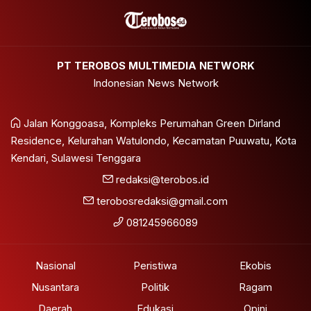
PT TEROBOS MULTIMEDIA NETWORK
Indonesian News Network
Jalan Konggoasa, Kompleks Perumahan Green Dirland
Residence, Kelurahan Watulondo, Kecamatan Puuwatu, Kota
Kendari, Sulawesi Tenggara
redaksi@terobos.id
terobosredaksi@gmail.com
081245966089
Nasional
Peristiwa
Ekobis
Nusantara
Politik
Ragam
Daerah
Edukasi
Opini