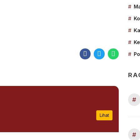
#
Ma
#
Ko
#
Ka
#
Ke
#
Po
RA
#
Lihat
#