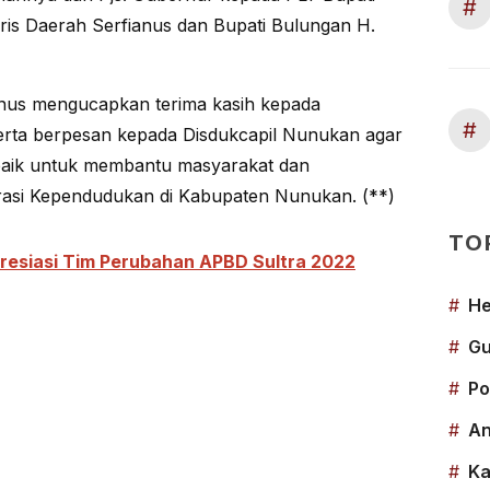
#
ris Daerah Serfianus dan Bupati Bulungan H.
anus mengucapkan terima kasih kepada
#
erta berpesan kepada Disdukcapil Nunukan agar
 baik untuk membantu masyarakat dan
asi Kependudukan di Kabupaten Nunukan. (**)
TO
resiasi Tim Perubahan APBD Sultra 2022
#
He
#
Gu
#
Po
#
An
#
Ka