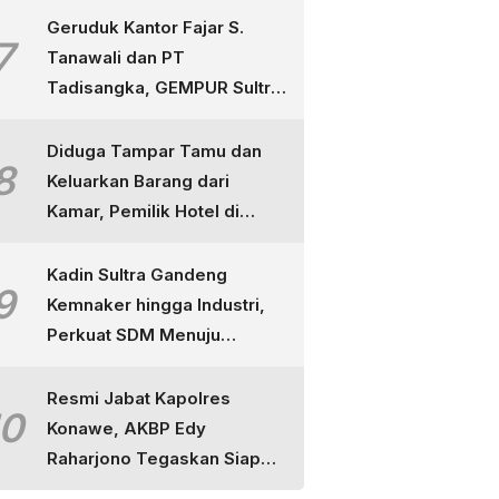
Geruduk Kantor Fajar S.
7
Tanawali dan PT
Tadisangka, GEMPUR Sultra
Ancam Duduki Lahan di
Puuwatu
Diduga Tampar Tamu dan
8
Keluarkan Barang dari
Kamar, Pemilik Hotel di
Kendari Dipolisikan
Kadin Sultra Gandeng
9
Kemnaker hingga Industri,
Perkuat SDM Menuju
Indonesia Emas
Resmi Jabat Kapolres
10
Konawe, AKBP Edy
Raharjono Tegaskan Siap
Layani Masyarakat dan