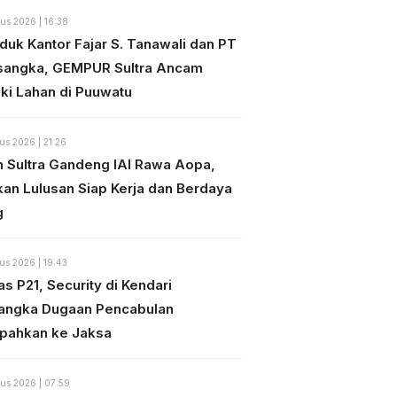
us 2026 | 16:38
duk Kantor Fajar S. Tanawali dan PT
sangka, GEMPUR Sultra Ancam
ki Lahan di Puuwatu
us 2026 | 21:26
n Sultra Gandeng IAI Rawa Aopa,
kan Lulusan Siap Kerja dan Berdaya
g
us 2026 | 19:43
s P21, Security di Kendari
angka Dugaan Pencabulan
mpahkan ke Jaksa
us 2026 | 07:59