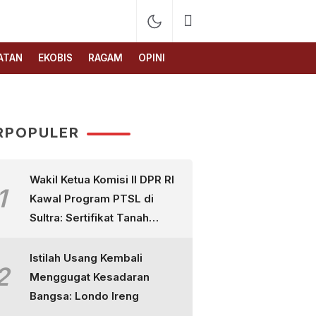
ATAN
EKOBIS
RAGAM
OPINI
RPOPULER
Wakil Ketua Komisi II DPR RI
1
Kawal Program PTSL di
Sultra: Sertifikat Tanah
Bukan Sekadar Selembar
Kertas
Istilah Usang Kembali
2
Menggugat Kesadaran
Bangsa: Londo Ireng