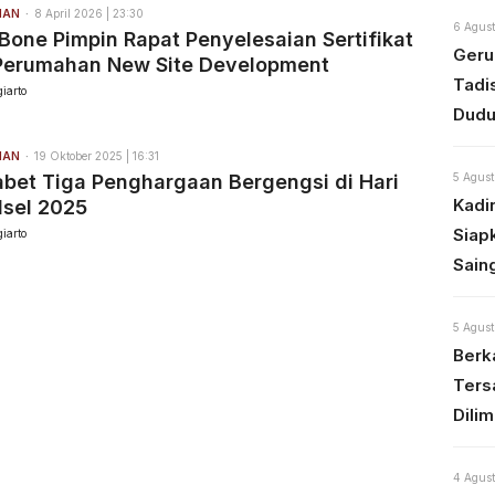
HAN
8 April 2026 | 23:30
6 Agust
one Pimpin Rapat Penyelesaian Sertifikat
Geru
Perumahan New Site Development
Tadi
iarto
Dudu
HAN
19 Oktober 2025 | 16:31
5 Agust
bet Tiga Penghargaan Bergengsi di Hari
Kadi
lsel 2025
Siap
iarto
Sain
5 Agust
Berka
Ters
Dili
4 Agust