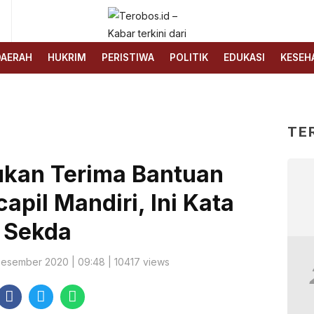
6
Terobos.id – Kabar terkini
Media siber yang
dari Indonesia
menyajikan berita terbaru
DAERAH
HUKRIM
PERISTIWA
POLITIK
EDUKASI
KESEH
dan kabar terkini dari
Indonesia untuk dunia
TE
kan Terima Bantuan
pil Mandiri, Ini Kata
Sekda
Desember 2020 | 09:48 | 10417 views