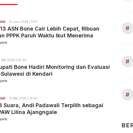
HAN
13 Juni 2026 | 11:57
#
-13 ASN Bone Cair Lebih Cepat, Ribuan
an PPPK Paruh Waktu Ikut Menerima
iarto
#
 Mei 2026 | 20:34
upati Bone Hadiri Monitoring dan Evaluasi
Sulawesi di Kendari
iarto
#
HAN
21 Mei 2026 | 14:46
8 Suara, Andi Padawali Terpilih sebagai
AW Lilina Ajangngale
iarto
BE