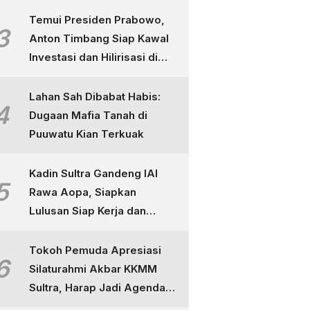
Temui Presiden Prabowo,
3
Anton Timbang Siap Kawal
Investasi dan Hilirisasi di
Sultra
Lahan Sah Dibabat Habis:
4
Dugaan Mafia Tanah di
Puuwatu Kian Terkuak
Kadin Sultra Gandeng IAI
5
Rawa Aopa, Siapkan
Lulusan Siap Kerja dan
Berdaya Saing
Tokoh Pemuda Apresiasi
6
Silaturahmi Akbar KKMM
Sultra, Harap Jadi Agenda
Tahunan