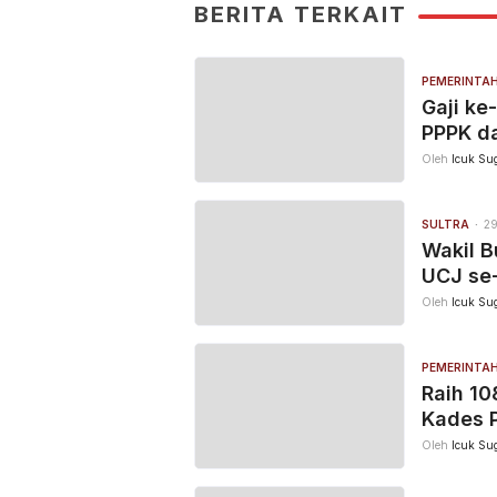
BERITA TERKAIT
PEMERINTA
Gaji ke
PPPK d
Oleh
Icuk Sug
SULTRA
29
Wakil B
UCJ se-
Oleh
Icuk Sug
PEMERINTA
Raih 10
Kades P
Oleh
Icuk Sug