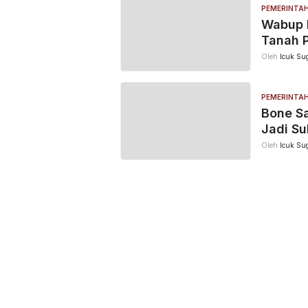
PEMERINTA
Wabup B
Tanah 
Oleh
Icuk Sug
PEMERINTA
Bone Sa
Jadi Su
Oleh
Icuk Sug