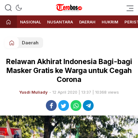
Terobos.id – Kabar terkini dari
Media siber yang menyajikan
Indonesia
berita terbaru dan kabar terkini
NASIONAL
NUSANTARA
DAERAH
HUKRIM
PERIS
dari Indonesia untuk dunia
Daerah
Relawan Akhirat Indonesia Bagi-bagi
Masker Gratis ke Warga untuk Cegah
Corona
Yusdi Muliady
- 12 April 2020 | 13:37 | 10368 views