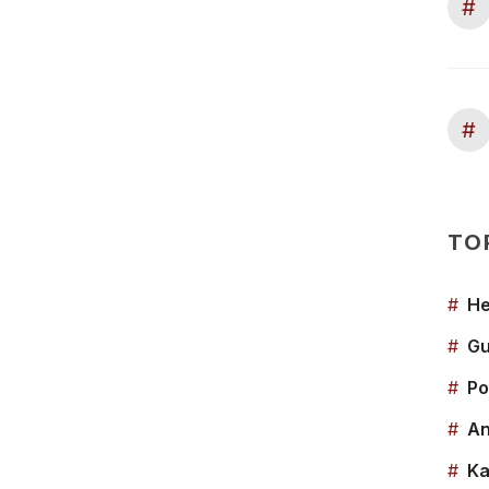
#
#
TO
#
He
#
Gu
#
Po
#
An
#
Ka