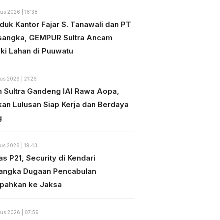
us 2026 | 16:38
duk Kantor Fajar S. Tanawali dan PT
sangka, GEMPUR Sultra Ancam
ki Lahan di Puuwatu
us 2026 | 21:26
n Sultra Gandeng IAI Rawa Aopa,
kan Lulusan Siap Kerja dan Berdaya
g
us 2026 | 19:43
s P21, Security di Kendari
angka Dugaan Pencabulan
mpahkan ke Jaksa
us 2026 | 07:59