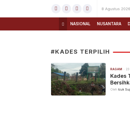
8 Agustus 202
NASIONAL
NUSANTARA
#KADES TERPILIH
RAGAM
23
Kades T
Bersih
Oleh
Icuk Sug