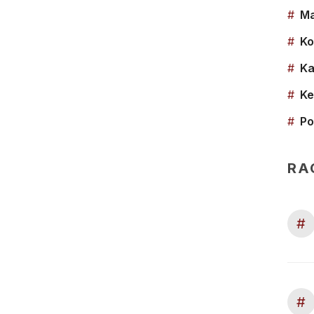
#
Ma
#
Ko
#
Ka
#
Ke
#
Po
RA
#
#