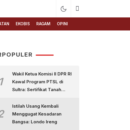
ATAN
EKOBIS
RAGAM
OPINI
RPOPULER
Wakil Ketua Komisi II DPR RI
1
Kawal Program PTSL di
Sultra: Sertifikat Tanah
Bukan Sekadar Selembar
Kertas
Istilah Usang Kembali
2
Menggugat Kesadaran
Bangsa: Londo Ireng