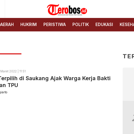
6
Terobos.id – Kabar terkini
Media siber yang
dari Indonesia
menyajikan berita terbaru
DAERAH
HUKRIM
PERISTIWA
POLITIK
EDUKASI
KESEH
dan kabar terkini dari
Indonesia untuk dunia
TE
 Maret 2022 | 11:51
erpilih di Saukang Ajak Warga Kerja Bakti
kan TPU
iarto