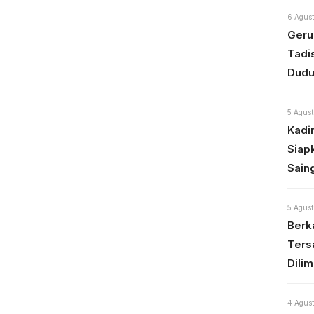
6 Agust
Geru
Tadi
Dudu
5 Agust
Kadi
Siap
Sain
5 Agust
Berka
Ters
Dili
4 Agust