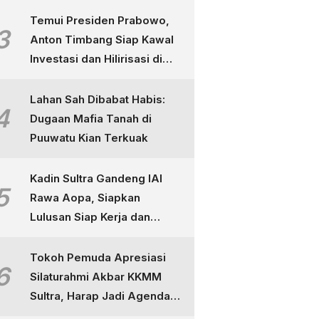
Temui Presiden Prabowo,
3
Anton Timbang Siap Kawal
Investasi dan Hilirisasi di
Sultra
Lahan Sah Dibabat Habis:
4
Dugaan Mafia Tanah di
Puuwatu Kian Terkuak
Kadin Sultra Gandeng IAI
5
Rawa Aopa, Siapkan
Lulusan Siap Kerja dan
Berdaya Saing
Tokoh Pemuda Apresiasi
6
Silaturahmi Akbar KKMM
Sultra, Harap Jadi Agenda
Tahunan