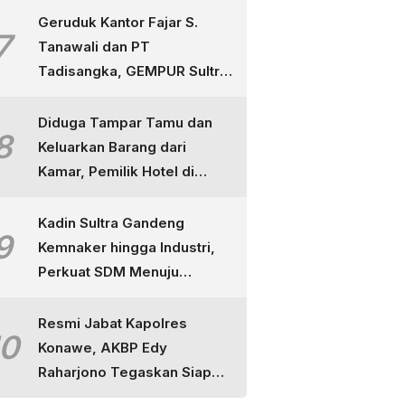
Geruduk Kantor Fajar S.
7
Tanawali dan PT
Tadisangka, GEMPUR Sultra
Ancam Duduki Lahan di
Puuwatu
Diduga Tampar Tamu dan
8
Keluarkan Barang dari
Kamar, Pemilik Hotel di
Kendari Dipolisikan
Kadin Sultra Gandeng
9
Kemnaker hingga Industri,
Perkuat SDM Menuju
Indonesia Emas
Resmi Jabat Kapolres
10
Konawe, AKBP Edy
Raharjono Tegaskan Siap
Layani Masyarakat dan