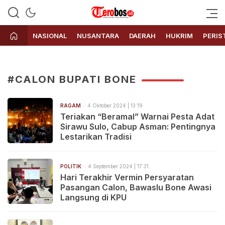
Terobos.id – Kabar terkini dari
Media siber yang menyajikan
Indonesia
berita terbaru dan kabar terkini
NASIONAL
NUSANTARA
DAERAH
HUKRIM
PERIS
dari Indonesia untuk dunia
#CALON BUPATI BONE
RAGAM
4 Oktober 2024 | 13:19
Teriakan “Beramal” Warnai Pesta Adat
Sirawu Sulo, Cabup Asman: Pentingnya
Lestarikan Tradisi
POLITIK
4 September 2024 | 17:31
Hari Terakhir Vermin Persyaratan
Pasangan Calon, Bawaslu Bone Awasi
Langsung di KPU