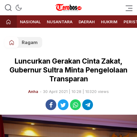
Terobos.id – Kabar terkini dari
Media siber yang menyajikan
Indonesia
berita terbaru dan kabar terkini
NASIONAL
NUSANTARA
DAERAH
HUKRIM
PERIS
dari Indonesia untuk dunia
Ragam
Luncurkan Gerakan Cinta Zakat,
Gubernur Sultra Minta Pengelolaan
Transparan
Anha
- 30 April 2021 | 10:28 | 10320 views