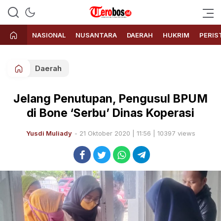
Terobos.id – Kabar terkini dari
Media siber yang menyajikan
Indonesia
berita terbaru dan kabar terkini
NASIONAL
NUSANTARA
DAERAH
HUKRIM
PERIS
dari Indonesia untuk dunia
Daerah
Jelang Penutupan, Pengusul BPUM
di Bone ‘Serbu’ Dinas Koperasi
Yusdi Muliady
- 21 Oktober 2020 | 11:56 | 10397 views