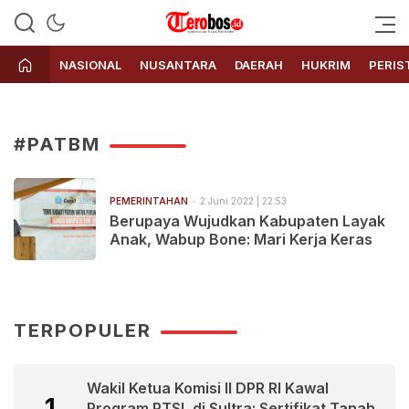
Terobos.id – Kabar terkini dari
Media siber yang menyajikan
Indonesia
berita terbaru dan kabar terkini
NASIONAL
NUSANTARA
DAERAH
HUKRIM
PERIS
dari Indonesia untuk dunia
#PATBM
PEMERINTAHAN
2 Juni 2022 | 22:53
Berupaya Wujudkan Kabupaten Layak
Anak, Wabup Bone: Mari Kerja Keras
TERPOPULER
Wakil Ketua Komisi II DPR RI Kawal
1
Program PTSL di Sultra: Sertifikat Tanah