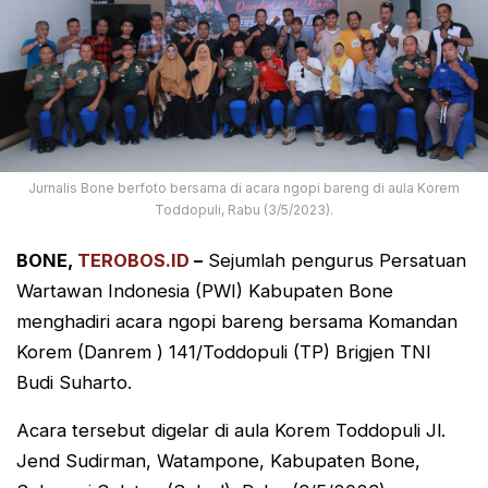
Jurnalis Bone berfoto bersama di acara ngopi bareng di aula Korem
Toddopuli, Rabu (3/5/2023).
BONE,
TEROBOS.ID
–
Sejumlah pengurus Persatuan
Wartawan Indonesia (PWI) Kabupaten Bone
menghadiri acara ngopi bareng bersama Komandan
Korem (Danrem ) 141/Toddopuli (TP) Brigjen TNI
Budi Suharto.
Acara tersebut digelar di aula Korem Toddopuli Jl.
Jend Sudirman, Watampone, Kabupaten Bone,