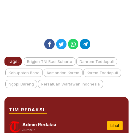
Tags:
Brigjen TNI Budi Suharto
Danrem Toddopuli
Kabupaten Bone
Komandan Korem
Korem Toddopuli
Ngopi Bareng
Persatuan Wartawan Indonesia
TIM REDAKSI
Admin Redaksi
Lihat
Jurnalis