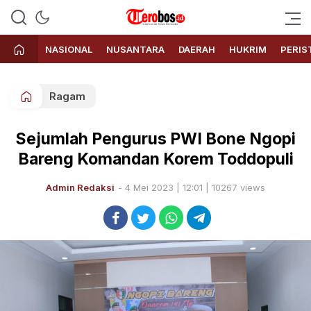
Terobos.id – Kabar terkini dari
Media siber yang menyajikan
Indonesia
berita terbaru dan kabar terkini
NASIONAL
NUSANTARA
DAERAH
HUKRIM
PERIS
dari Indonesia untuk dunia
Ragam
Sejumlah Pengurus PWI Bone Ngopi
Bareng Komandan Korem Toddopuli
Admin Redaksi
- 4 Mei 2023 | 12:01 | 10267 views