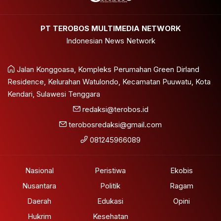
PT TEROBOS MULTIMEDIA NETWORK
Indonesian News Network
Jalan Konggoasa, Kompleks Perumahan Green Dirland
Residence, Kelurahan Watulondo, Kecamatan Puuwatu, Kota
Kendari, Sulawesi Tenggara
redaksi@terobos.id
terobosredaksi@gmail.com
081245966089
Nasional
Peristiwa
Ekobis
Nusantara
Politik
Ragam
Daerah
Edukasi
Opini
Hukrim
Kesehatan