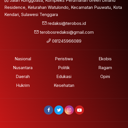
Jalan Konggoasa, Kompleks Perumahan Green Dirland
Residence, Kelurahan Watulondo, Kecamatan Puuwatu, Kota
Kendari, Sulawesi Tenggara
redaksi@terobos.id
terobosredaksi@gmail.com
081245966089
Nasional
Peristiwa
Ekobis
Nusantara
Politik
Ragam
Daerah
Edukasi
Opini
Hukrim
Kesehatan