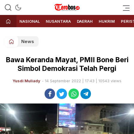
Terobos.id – Kabar terkini dari
Media siber yang menyajikan
Indonesia
berita terbaru dan kabar terkini
NASIONAL
NUSANTARA
DAERAH
HUKRIM
PERIS
dari Indonesia untuk dunia
News
Bawa Keranda Mayat, PMII Bone Beri
Simbol Demokrasi Telah Pergi
Yusdi Muliady
- 14 September 2022 | 17:43 | 10543 views