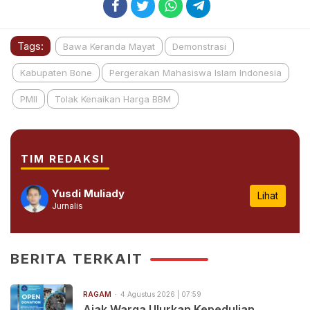
Tags:
Bawa Keranda Mayat
Demonstrasi
Kabupaten Bone
Pergerakan Mahasiswa Islam Indonesia
PMII
Tolak Kenaikan Harga BBM
TIM REDAKSI
Yusdi Muliady
Lihat
Jurnalis
BERITA TERKAIT
RAGAM
4 Agustus 2026 | 07:59
Ajak Warga Ulurkan Kepedulian,